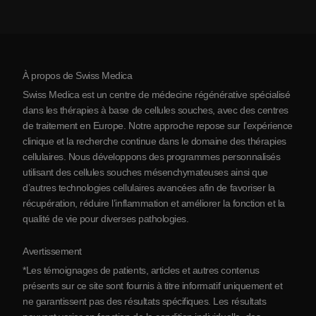
Coût de la thérapie par cellules souches
Témoignages
Voir toutes les pathologies
Mythes sur les cellules souches
Tarifs
Protocole
À propos de Swiss Medica
À propos de la Serbie
Swiss Medica est un centre de médecine régénérative spécialisé
Blog
dans les thérapies à base de cellules souches, avec des centres
de traitement en Europe. Notre approche repose sur l’expérience
Partenariats
clinique et la recherche continue dans le domaine des thérapies
Contact
cellulaires. Nous développons des programmes personnalisés
utilisant des cellules souches mésenchymateuses ainsi que
d’autres technologies cellulaires avancées afin de favoriser la
récupération, réduire l’inflammation et améliorer la fonction et la
qualité de vie pour diverses pathologies.
Avertissement
*Les témoignages de patients, articles et autres contenus
présents sur ce site sont fournis à titre informatif uniquement et
ne garantissent pas des résultats spécifiques. Les résultats