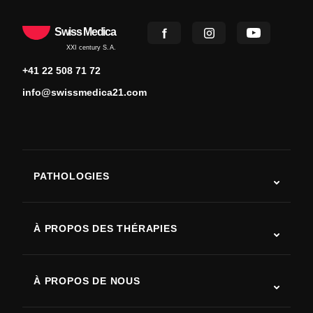
Swiss Medica
XXI century S.A.
+41 22 508 71 72
info@swissmedica21.com
PATHOLOGIES
Autisme
SLA (sclérose latérale amyotrophique)
À PROPOS DES THÉRAPIES
Récupération après AVC
Études sur la thérapie par cellules souches
Sclérose en plaques
Thérapie par cellules souches
À PROPOS DE NOUS
Maladie de Parkinson
Procédure de traitement par cellules souches
Qui sommes-nous
Arthrite