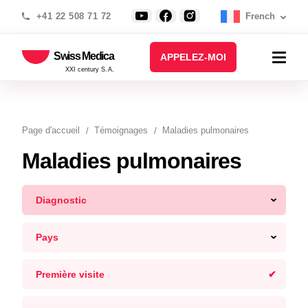
+41 22 508 71 72
French
Swiss Medica
APPELEZ-MOI
XXI century S.A.
Page d′accueil
Témoignages
Maladies pulmonaires
Maladies pulmonaires
Diagnostic
Pays
Première visite