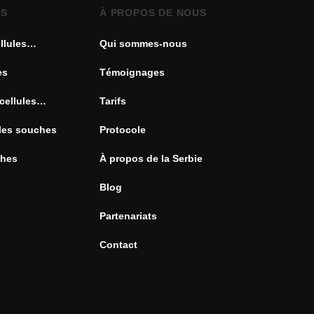
ES
À PROPOS DE NOUS
llules
Qui sommes-nous
es
Témoignages
cellules
Tarifs
ules souches
Protocole
ches
À propos de la Serbie
Blog
Partenariats
Contact