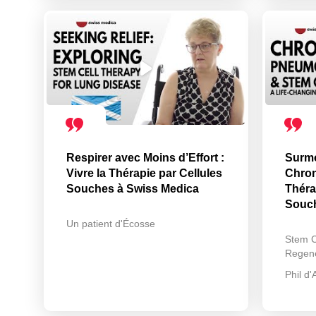
Respirer avec Moins d’Effort :
Surmo
Vivre la Thérapie par Cellules
Chron
Souches à Swiss Medica
Théra
Souc
Un patient d'Écosse
Stem C
Regene
Phil d'