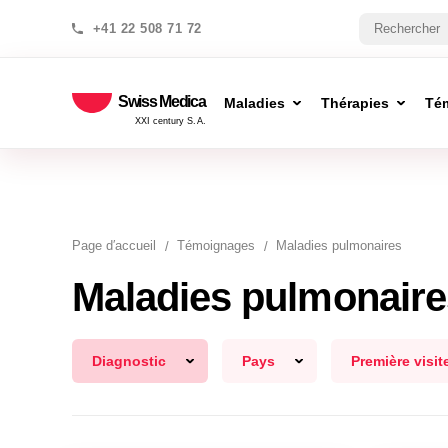
+41 22 508 71 72
Swiss Medica
Maladies
Thérapies
Té
XXI century S.A.
Page d′accueil
Témoignages
Maladies pulmonaires
Maladies pulmonaire
Diagnostic
Pays
Première visit