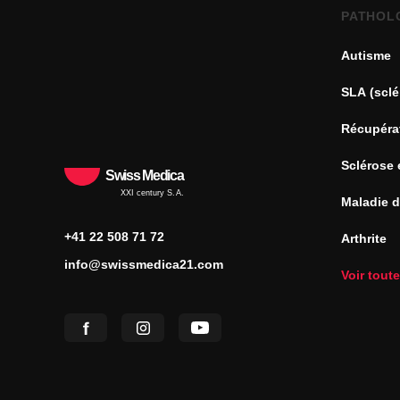
PATHOL
Autisme
SLA (sclé
Récupéra
Sclérose 
Swiss Medica
XXI century S.A.
Maladie 
+41 22 508 71 72
Arthrite
info@swissmedica21.com
Voir tout