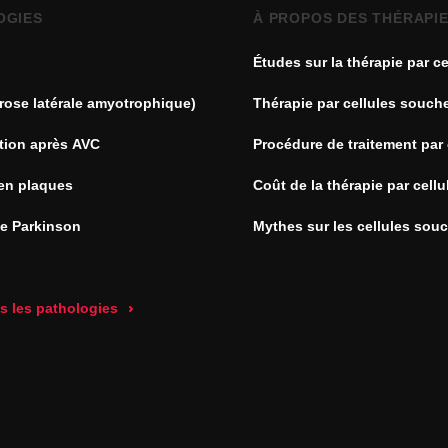
OGIES
À PROPOS DES THÉRAPI
Études sur la thérapie par ce
souches
rose latérale amyotrophique)
Thérapie par cellules souch
tion après AVC
Procédure de traitement par 
souches
en plaques
Coût de la thérapie par cell
de Parkinson
Mythes sur les cellules sou
es les pathologies