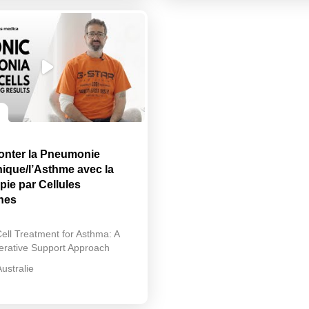
nter la Pneumonie
ique/l’Asthme avec la
pie par Cellules
hes
ell Treatment for Asthma: A
rative Support Approach
Australie