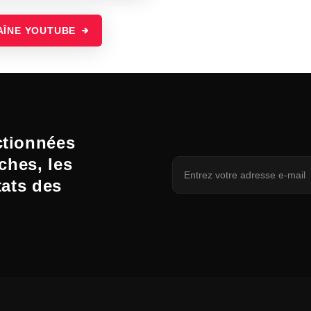
AÎNE YOUTUBE
ctionnées
ches, les
tats des