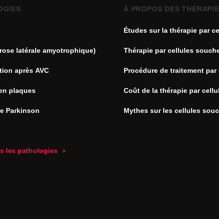
OGIES
À PROPOS DES THÉRAPI
Études sur la thérapie par ce
souches
rose latérale amyotrophique)
Thérapie par cellules souch
tion après AVC
Procédure de traitement par 
souches
en plaques
Coût de la thérapie par cell
de Parkinson
Mythes sur les cellules sou
es les pathologies