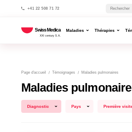
+41 22 508 71 72
Swiss Medica
Maladies
Thérapies
Té
XXI century S.A.
Page d′accueil
Témoignages
Maladies pulmonaires
Maladies pulmonaire
Diagnostic
Pays
Première visit