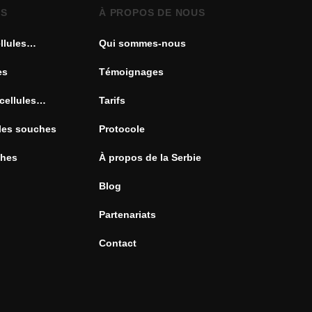
ES
À PROPOS DE NOUS
llules
Qui sommes-nous
es
Témoignages
cellules
Tarifs
ules souches
Protocole
ches
À propos de la Serbie
Blog
Partenariats
Contact