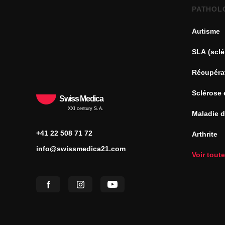
PATHOL
Autisme
SLA (sclé
Récupéra
Sclérose 
Swiss Medica
XXI century S.A.
Maladie 
+41 22 508 71 72
Arthrite
info@swissmedica21.com
Voir tout