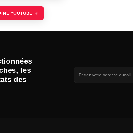
AÎNE YOUTUBE
ctionnées
ches, les
tats des