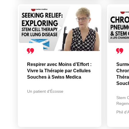
Respirer avec Moins d’Effort :
Surmo
Vivre la Thérapie par Cellules
Chron
Souches à Swiss Medica
Théra
Souc
Un patient d'Écosse
Stem C
Regene
Phil d'