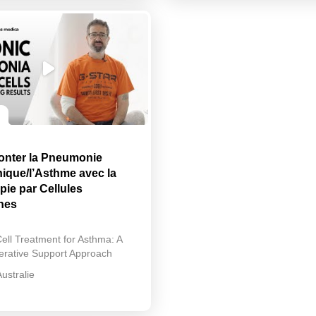
nter la Pneumonie
ique/l’Asthme avec la
pie par Cellules
hes
ell Treatment for Asthma: A
rative Support Approach
Australie