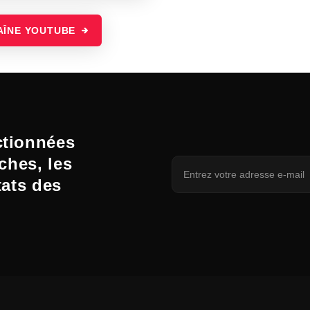
AÎNE YOUTUBE
ctionnées
ches, les
tats des