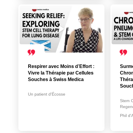
Respirer avec Moins d’Effort :
Surmo
Vivre la Thérapie par Cellules
Chron
Souches à Swiss Medica
Théra
Souc
Un patient d'Écosse
Stem C
Regene
Phil d'