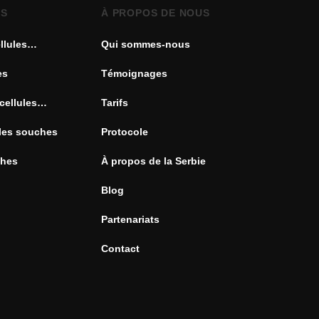
ES
À PROPOS DE NOUS
llules
Qui sommes-nous
es
Témoignages
cellules
Tarifs
ules souches
Protocole
ches
À propos de la Serbie
Blog
Partenariats
Contact