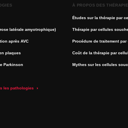
OGIES
À PROPOS DES THÉRAPI
Études sur la thérapie par ce
souches
rose latérale amyotrophique)
Thérapie par cellules souch
tion après AVC
Procédure de traitement par 
souches
en plaques
Coût de la thérapie par cell
de Parkinson
Mythes sur les cellules sou
es les pathologies