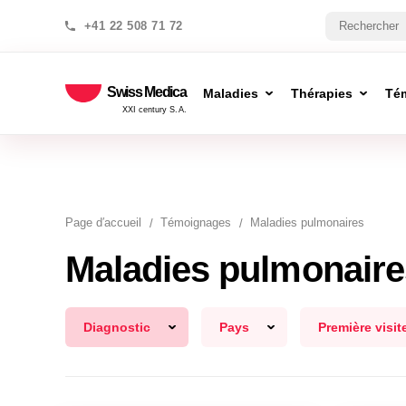
+41 22 508 71 72
Swiss Medica
Maladies
Thérapies
Té
XXI century S.A.
Page d′accueil
Témoignages
Maladies pulmonaires
Maladies pulmonaire
Diagnostic
Pays
Première visit