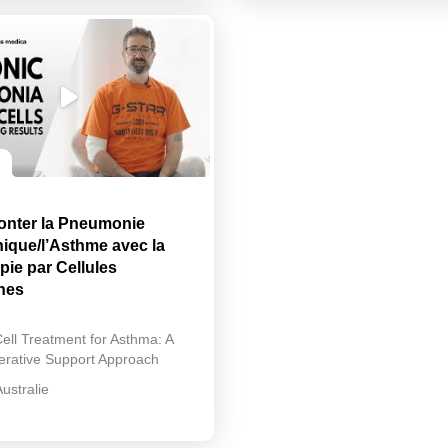
nter la Pneumonie
ique/l’Asthme avec la
pie par Cellules
hes
ell Treatment for Asthma: A
rative Support Approach
Australie