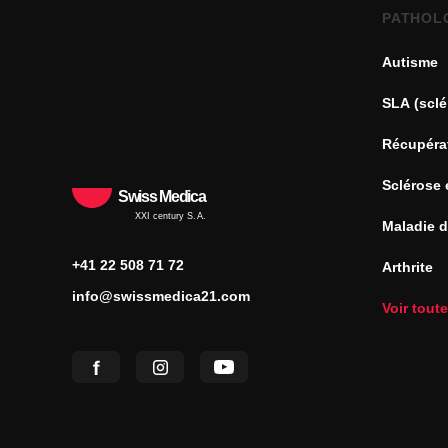
PATHOL
Autisme
SLA (sclé
Récupéra
Sclérose 
Swiss Medica
XXI century S.A.
Maladie 
+41 22 508 71 72
Arthrite
info@swissmedica21.com
Voir tout