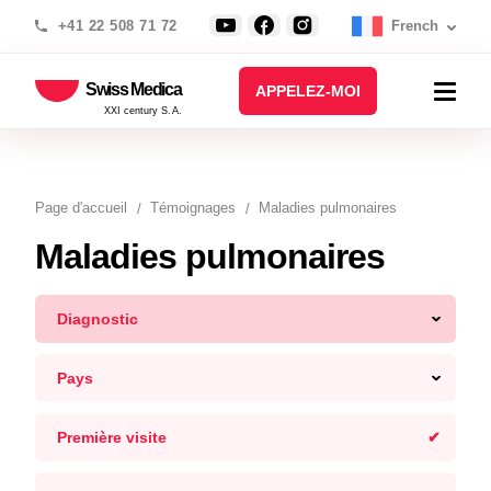
+41 22 508 71 72
French
Swiss Medica
APPELEZ-MOI
XXI century S.A.
Page d′accueil
Témoignages
Maladies pulmonaires
Maladies pulmonaires
Diagnostic
Pays
Première visite