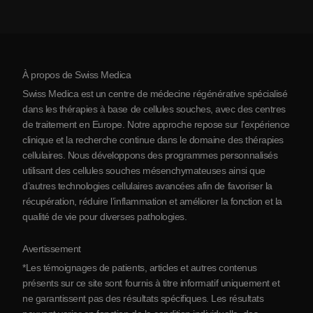
Coût de la thérapie par cellules souches
Témoignages
Voir toutes les pathologies
Mythes sur les cellules souches
Tarifs
Protocole
À propos de Swiss Medica
À propos de la Serbie
Swiss Medica est un centre de médecine régénérative spécialisé
Blog
dans les thérapies à base de cellules souches, avec des centres
de traitement en Europe. Notre approche repose sur l’expérience
Partenariats
clinique et la recherche continue dans le domaine des thérapies
Contact
cellulaires. Nous développons des programmes personnalisés
utilisant des cellules souches mésenchymateuses ainsi que
d’autres technologies cellulaires avancées afin de favoriser la
récupération, réduire l’inflammation et améliorer la fonction et la
qualité de vie pour diverses pathologies.
Avertissement
*Les témoignages de patients, articles et autres contenus
présents sur ce site sont fournis à titre informatif uniquement et
ne garantissent pas des résultats spécifiques. Les résultats