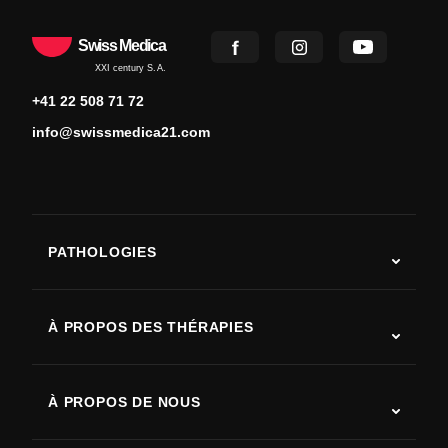
Swiss Medica
XXI century S.A.
+41 22 508 71 72
info@swissmedica21.com
PATHOLOGIES
Autisme
SLA (sclérose latérale amyotrophique)
À PROPOS DES THÉRAPIES
Récupération après AVC
Études sur la thérapie par cellules souches
Sclérose en plaques
Thérapie par cellules souches
À PROPOS DE NOUS
Maladie de Parkinson
Procédure de traitement par cellules souches
Qui sommes-nous
Arthrite