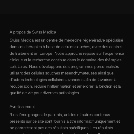
Coût de la thérapie par cellules souches
Témoignages
Voir toutes les pathologies
Mythes sur les cellules souches
Tarifs
Protocole
À propos de Swiss Medica
À propos de la Serbie
Swiss Medica est un centre de médecine régénérative spécialisé
Blog
dans les thérapies à base de cellules souches, avec des centres
de traitement en Europe. Notre approche repose sur l’expérience
Partenariats
clinique et la recherche continue dans le domaine des thérapies
Contact
cellulaires. Nous développons des programmes personnalisés
utilisant des cellules souches mésenchymateuses ainsi que
d’autres technologies cellulaires avancées afin de favoriser la
récupération, réduire l’inflammation et améliorer la fonction et la
qualité de vie pour diverses pathologies.
Avertissement
*Les témoignages de patients, articles et autres contenus
présents sur ce site sont fournis à titre informatif uniquement et
ne garantissent pas des résultats spécifiques. Les résultats