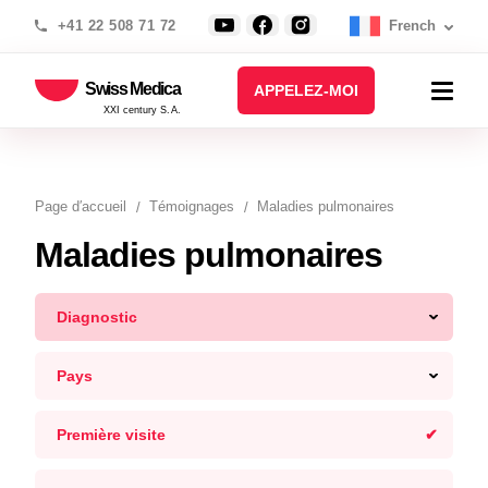
+41 22 508 71 72
French
Swiss Medica
APPELEZ-MOI
XXI century S.A.
Page d′accueil
Témoignages
Maladies pulmonaires
Maladies pulmonaires
Diagnostic
Pays
Première visite