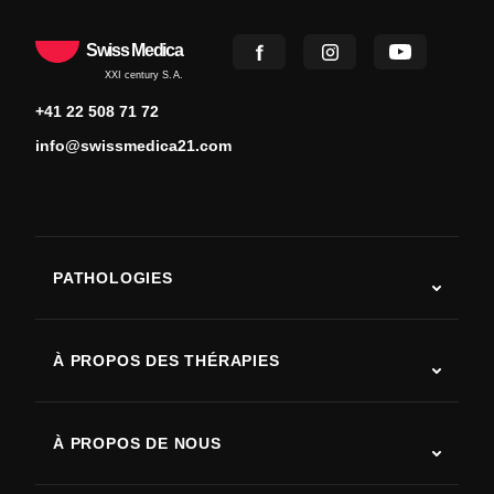
Swiss Medica
XXI century S.A.
+41 22 508 71 72
info@swissmedica21.com
PATHOLOGIES
Autisme
SLA (sclérose latérale amyotrophique)
À PROPOS DES THÉRAPIES
Récupération après AVC
Études sur la thérapie par cellules souches
Sclérose en plaques
Thérapie par cellules souches
À PROPOS DE NOUS
Maladie de Parkinson
Procédure de traitement par cellules souches
Qui sommes-nous
Arthrite