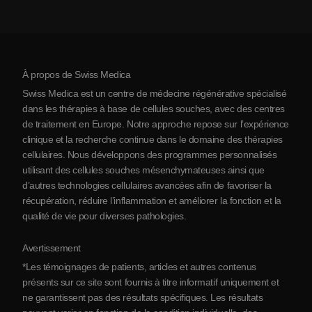
Coût de la thérapie par cellules souches
Témoignages
Voir toutes les pathologies
Mythes sur les cellules souches
Tarifs
Protocole
À propos de Swiss Medica
À propos de la Serbie
Swiss Medica est un centre de médecine régénérative spécialisé
Blog
dans les thérapies à base de cellules souches, avec des centres
de traitement en Europe. Notre approche repose sur l’expérience
Partenariats
clinique et la recherche continue dans le domaine des thérapies
Contact
cellulaires. Nous développons des programmes personnalisés
utilisant des cellules souches mésenchymateuses ainsi que
d’autres technologies cellulaires avancées afin de favoriser la
récupération, réduire l’inflammation et améliorer la fonction et la
qualité de vie pour diverses pathologies.
Avertissement
*Les témoignages de patients, articles et autres contenus
présents sur ce site sont fournis à titre informatif uniquement et
ne garantissent pas des résultats spécifiques. Les résultats