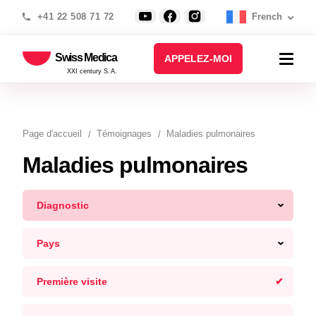
+41 22 508 71 72
French
Swiss Medica
APPELEZ-MOI
XXI century S.A.
Page d′accueil
Témoignages
Maladies pulmonaires
Maladies pulmonaires
Diagnostic
Pays
Première visite