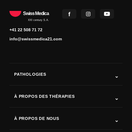
Swiss Medica
XXI century S.A.
+41 22 508 71 72
info@swissmedica21.com
PATHOLOGIES
Autisme
SLA (sclérose latérale amyotrophique)
À PROPOS DES THÉRAPIES
Récupération après AVC
Études sur la thérapie par cellules souches
Sclérose en plaques
Thérapie par cellules souches
À PROPOS DE NOUS
Maladie de Parkinson
Procédure de traitement par cellules souches
Qui sommes-nous
Arthrite