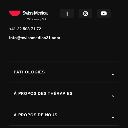
Swiss Medica
XXI century S.A.
+41 22 508 71 72
info@swissmedica21.com
PATHOLOGIES
Autisme
SLA (sclérose latérale amyotrophique)
À PROPOS DES THÉRAPIES
Récupération après AVC
Études sur la thérapie par cellules souches
Sclérose en plaques
Thérapie par cellules souches
À PROPOS DE NOUS
Maladie de Parkinson
Procédure de traitement par cellules souches
Qui sommes-nous
Arthrite