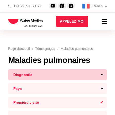
+41 22 508 71 72
French
Swiss Medica
APPELEZ-MOI
XXI century S.A.
Page d′accueil
Témoignages
Maladies pulmonaires
Maladies pulmonaires
Diagnostic
Pays
Première visite