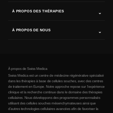
SLA (sclérose latérale amyotrophique)
À PROPOS DES THÉRAPIES
Récupération après AVC
Études sur la thérapie par cellules souches
Sclérose en plaques
Thérapie par cellules souches
À PROPOS DE NOUS
Maladie de Parkinson
Procédure de traitement par cellules souches
Qui sommes-nous
Arthrite
Coût de la thérapie par cellules souches
Témoignages
Voir toutes les pathologies
Mythes sur les cellules souches
Tarifs
Protocole
À propos de Swiss Medica
À propos de la Serbie
Swiss Medica est un centre de médecine régénérative spécialisé
Blog
dans les thérapies à base de cellules souches, avec des centres
de traitement en Europe. Notre approche repose sur l’expérience
Partenariats
clinique et la recherche continue dans le domaine des thérapies
Contact
cellulaires. Nous développons des programmes personnalisés
utilisant des cellules souches mésenchymateuses ainsi que
d’autres technologies cellulaires avancées afin de favoriser la