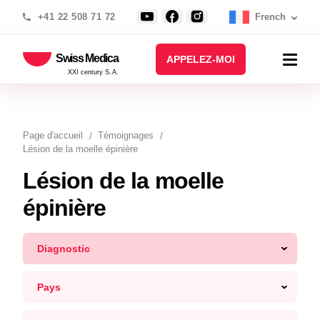
+41 22 508 71 72
French
Swiss Medica
APPELEZ-MOI
XXI century S.A.
Page d′accueil
Témoignages
Lésion de la moelle épinière
Lésion de la moelle
épinière
Diagnostic
Pays