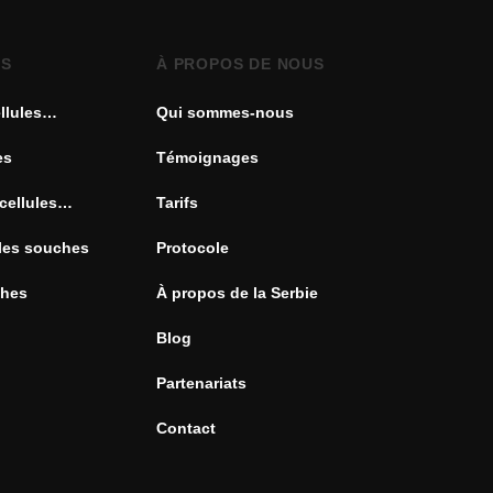
ES
À PROPOS DE NOUS
llules
Qui sommes-nous
es
Témoignages
cellules
Tarifs
ules souches
Protocole
ches
À propos de la Serbie
Blog
Partenariats
Contact