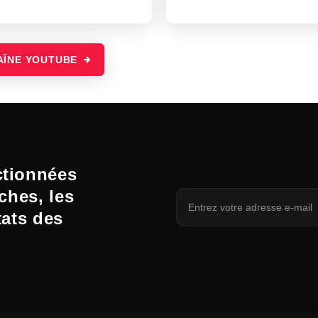
AÎNE YOUTUBE
ctionnées
ches, les
tats des