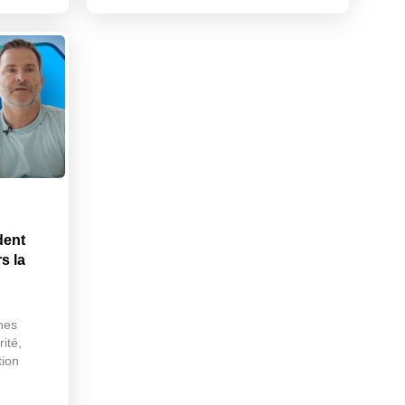
dent
s la
hes
ité,
tion