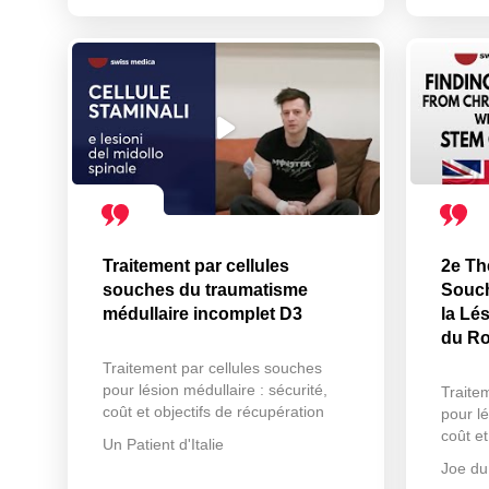
Traitement par cellules
2e Th
souches du traumatisme
Souch
médullaire incomplet D3
la Lé
du R
Traitement par cellules souches
pour lésion médullaire : sécurité,
Traite
coût et objectifs de récupération
pour lé
coût et
Un Patient d'Italie
Joe d