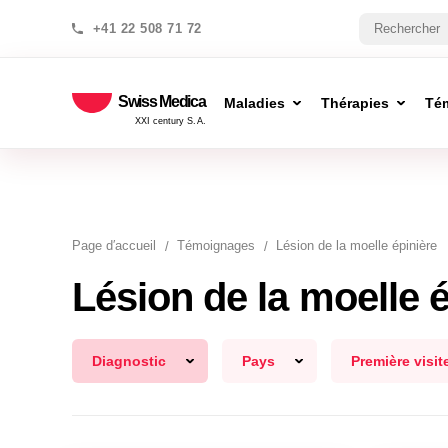
+41 22 508 71 72
Swiss Medica
Maladies
Thérapies
Té
XXI century S.A.
Page d′accueil
Témoignages
Lésion de la moelle épinière
Lésion de la moelle é
Diagnostic
Pays
Première visit