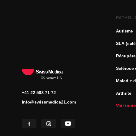
PATHOL
Autisme
SLA (sclé
Récupéra
Sclérose 
Swiss Medica
XXI century S.A.
Maladie 
+41 22 508 71 72
Arthrite
info@swissmedica21.com
Voir tout