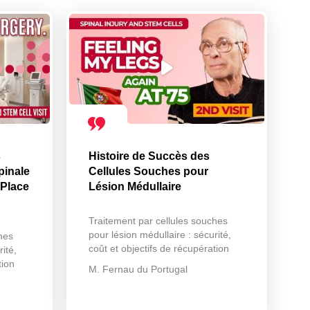
s
Histoire de Succès des
pinale
Cellules Souches pour
 Place
Lésion Médullaire
Traitement par cellules souches
pour lésion médullaire : sécurité,
hes
coût et objectifs de récupération
ité,
tion
M. Fernau du Portugal