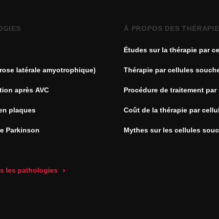
OGIES
À PROPOS DES THÉRAPI
Études sur la thérapie par ce
souches
rose latérale amyotrophique)
Thérapie par cellules souch
tion après AVC
Procédure de traitement par 
souches
en plaques
Coût de la thérapie par cell
de Parkinson
Mythes sur les cellules sou
es les pathologies