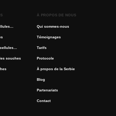
ES
À PROPOS DE NOUS
llules
Qui sommes-nous
es
Témoignages
cellules
Tarifs
ules souches
Protocole
ches
À propos de la Serbie
Blog
Partenariats
Contact