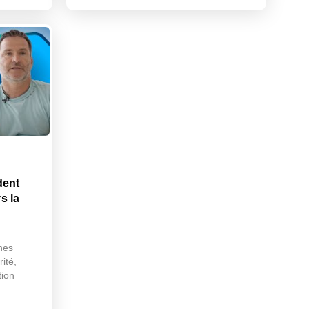
dent
s la
hes
ité,
tion