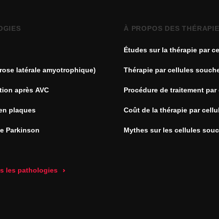
OGIES
À PROPOS DES THÉRAPI
Études sur la thérapie par ce
souches
rose latérale amyotrophique)
Thérapie par cellules souch
tion après AVC
Procédure de traitement par 
souches
en plaques
Coût de la thérapie par cell
de Parkinson
Mythes sur les cellules sou
es les pathologies