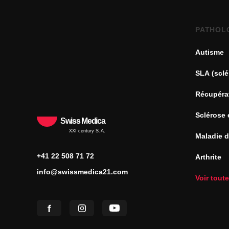
PATHOL
Autisme
SLA (sclé
Récupéra
Sclérose 
Swiss Medica
XXI century S.A.
Maladie 
+41 22 508 71 72
Arthrite
info@swissmedica21.com
Voir tout