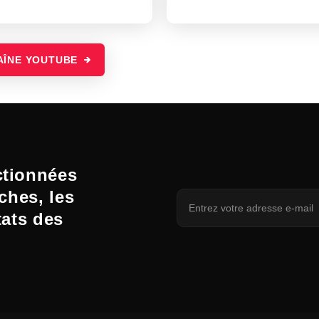
AÎNE YOUTUBE
ctionnées
ches, les
tats des