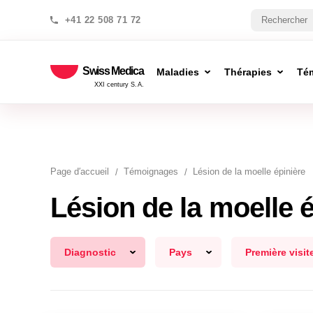
+41 22 508 71 72
Swiss Medica
Maladies
Thérapies
Té
XXI century S.A.
Page d′accueil
Témoignages
Lésion de la moelle épinière
Lésion de la moelle é
Diagnostic
Pays
Première visit