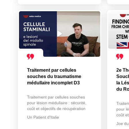
Traitement par cellules
2e Th
souches du traumatisme
Souch
médullaire incomplet D3
la Lé
du R
Traitement par cellules souches
pour lésion médullaire : sécurité,
Traite
coût et objectifs de récupération
pour lé
coût et
Un Patient d'Italie
Joe d