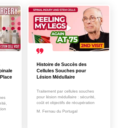
s
Histoire de Succès des
pinale
Cellules Souches pour
 Place
Lésion Médullaire
Traitement par cellules souches
pour lésion médullaire : sécurité,
hes
coût et objectifs de récupération
ité,
tion
M. Fernau du Portugal