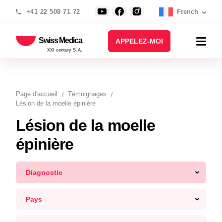
+41 22 508 71 72
French
Swiss Medica
APPELEZ-MOI
XXI century S.A.
Page d′accueil
Témoignages
Lésion de la moelle épinière
Lésion de la moelle
épinière
Diagnostic
Pays