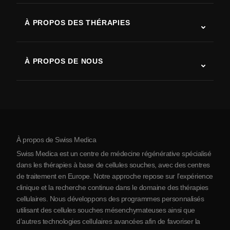
SLA (sclérose latérale amyotrophique)
À PROPOS DES THÉRAPIES
Récupération après AVC
Études sur la thérapie par cellules souches
Sclérose en plaques
Thérapie par cellules souches
À PROPOS DE NOUS
Maladie de Parkinson
Procédure de traitement par cellules souches
Qui sommes-nous
Arthrite
Coût de la thérapie par cellules souches
Témoignages
Voir toutes les pathologies
Mythes sur les cellules souches
Tarifs
Protocole
À propos de Swiss Medica
À propos de la Serbie
Swiss Medica est un centre de médecine régénérative spécialisé
Blog
dans les thérapies à base de cellules souches, avec des centres
de traitement en Europe. Notre approche repose sur l’expérience
Partenariats
clinique et la recherche continue dans le domaine des thérapies
Contact
cellulaires. Nous développons des programmes personnalisés
utilisant des cellules souches mésenchymateuses ainsi que
d’autres technologies cellulaires avancées afin de favoriser la