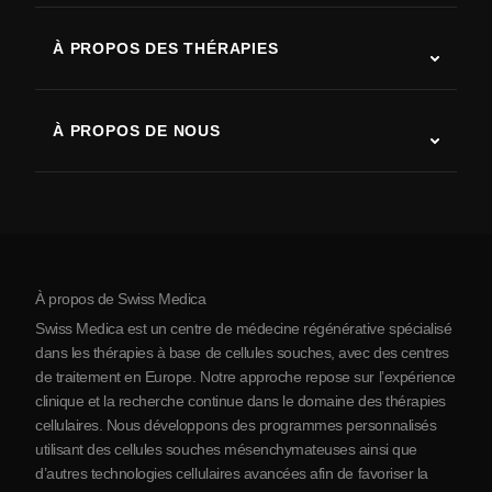
SLA (sclérose latérale amyotrophique)
À PROPOS DES THÉRAPIES
Récupération après AVC
Études sur la thérapie par cellules souches
Sclérose en plaques
Thérapie par cellules souches
À PROPOS DE NOUS
Maladie de Parkinson
Procédure de traitement par cellules souches
Qui sommes-nous
Arthrite
Coût de la thérapie par cellules souches
Témoignages
Voir toutes les pathologies
Mythes sur les cellules souches
Tarifs
Protocole
À propos de Swiss Medica
À propos de la Serbie
Swiss Medica est un centre de médecine régénérative spécialisé
Blog
dans les thérapies à base de cellules souches, avec des centres
de traitement en Europe. Notre approche repose sur l’expérience
Partenariats
clinique et la recherche continue dans le domaine des thérapies
Contact
cellulaires. Nous développons des programmes personnalisés
utilisant des cellules souches mésenchymateuses ainsi que
d’autres technologies cellulaires avancées afin de favoriser la