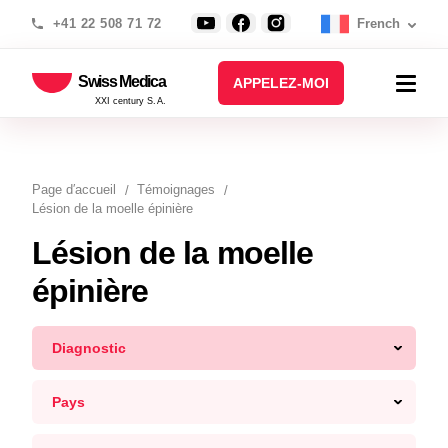
+41 22 508 71 72
French
Swiss Medica
APPELEZ-MOI
XXI century S.A.
Page d′accueil
Témoignages
Lésion de la moelle épinière
Lésion de la moelle
épinière
Diagnostic
Pays