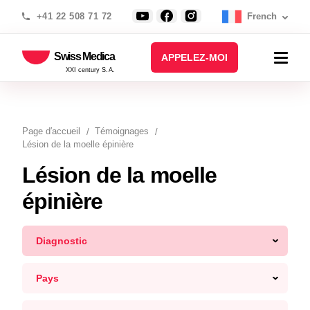
+41 22 508 71 72
French
Swiss Medica
APPELEZ-MOI
XXI century S.A.
Page d′accueil
Témoignages
Lésion de la moelle épinière
Lésion de la moelle
épinière
Diagnostic
Pays