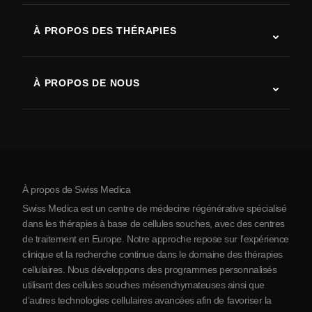
SLA (sclérose latérale amyotrophique)
À PROPOS DES THÉRAPIES
Récupération après AVC
Études sur la thérapie par cellules souches
Sclérose en plaques
Thérapie par cellules souches
À PROPOS DE NOUS
Maladie de Parkinson
Procédure de traitement par cellules souches
Qui sommes-nous
Arthrite
Coût de la thérapie par cellules souches
Témoignages
Voir toutes les pathologies
Mythes sur les cellules souches
Tarifs
Protocole
À propos de Swiss Medica
À propos de la Serbie
Swiss Medica est un centre de médecine régénérative spécialisé
Blog
dans les thérapies à base de cellules souches, avec des centres
de traitement en Europe. Notre approche repose sur l’expérience
Partenariats
clinique et la recherche continue dans le domaine des thérapies
Contact
cellulaires. Nous développons des programmes personnalisés
utilisant des cellules souches mésenchymateuses ainsi que
d’autres technologies cellulaires avancées afin de favoriser la