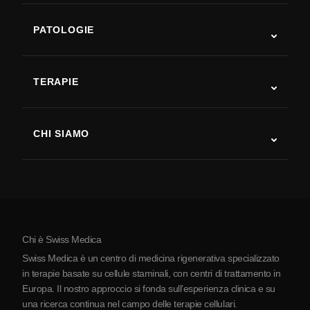
PATOLOGIE
Autismo
SLA
TERAPIE
Recupero post-ictus
Studi sulla terapia con cellule staminali
Sclerosi multipla
Terapia con cellule staminali
CHI SIAMO
Malattia di Parkinson
Procedura di trattamento con cellule staminali
Chi siamo
Artrite
Costo della terapia con cellule staminali
Testimonianze
Vedi tutte le patologie
Miti sulle cellule staminali
Prezzi
Protocollo
Chi è Swiss Medica
La Serbia
Swiss Medica è un centro di medicina rigenerativa specializzato
Blog
in terapie basate su cellule staminali, con centri di trattamento in
Europa. Il nostro approccio si fonda sull’esperienza clinica e su
Partnership
una ricerca continua nel campo delle terapie cellulari.