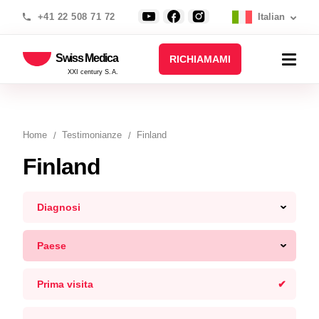
+41 22 508 71 72
Italian
Swiss Medica
RICHIAMAMI
XXI century S.A.
Home
Testimonianze
Finland
Finland
Diagnosi
Paese
Prima visita