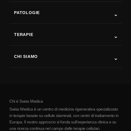
PATOLOGIE
Autismo
SLA
TERAPIE
Recupero post-ictus
Studi sulla terapia con cellule staminali
Sclerosi multipla
Terapia con cellule staminali
CHI SIAMO
Malattia di Parkinson
Procedura di trattamento con cellule staminali
Chi siamo
Artrite
Costo della terapia con cellule staminali
Testimonianze
Vedi tutte le patologie
Miti sulle cellule staminali
Prezzi
Protocollo
Chi è Swiss Medica
La Serbia
Swiss Medica è un centro di medicina rigenerativa specializzato
Blog
in terapie basate su cellule staminali, con centri di trattamento in
Europa. Il nostro approccio si fonda sull’esperienza clinica e su
Partnership
una ricerca continua nel campo delle terapie cellulari.