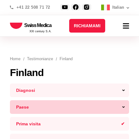
+41 22 508 71 72
Italian
Swiss Medica
RICHIAMAMI
XXI century S.A.
Home
Testimonianze
Finland
Finland
Diagnosi
Paese
Prima visita