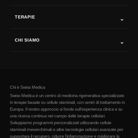
Autismo
SLA
TERAPIE
Recupero post-ictus
Studi sulla terapia con cellule staminali
Sclerosi multipla
Terapia con cellule staminali
CHI SIAMO
Malattia di Parkinson
Procedura di trattamento con cellule staminali
Chi siamo
Artrite
Costo della terapia con cellule staminali
Testimonianze
Vedi tutte le patologie
Miti sulle cellule staminali
Prezzi
Protocollo
Chi è Swiss Medica
La Serbia
Swiss Medica è un centro di medicina rigenerativa specializzato
Blog
in terapie basate su cellule staminali, con centri di trattamento in
Europa. Il nostro approccio si fonda sull’esperienza clinica e su
Partnership
una ricerca continua nel campo delle terapie cellulari.
Contatti
Sviluppiamo programmi personalizzati utilizzando cellule
staminali mesenchimali e altre tecnologie cellulari avanzate per
supportare il recupero, ridurre l’infiammazione e migliorare la