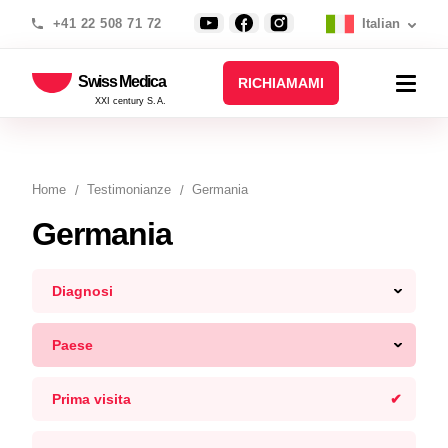
+41 22 508 71 72
Italian
Swiss Medica
RICHIAMAMI
XXI century S.A.
Home
Testimonianze
Germania
Germania
Diagnosi
Paese
Prima visita