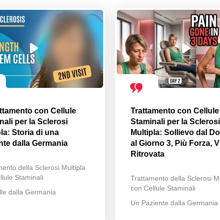
attamento con Cellule
Trattamento con Cellule
ali per la Sclerosi
Staminali per la Sclerosi
la: Storia di una
Multipla: Sollievo dal Do
nte dalla Germania
al Giorno 3, Più Forza, V
Ritrovata
ento della Sclerosi Multipla
lule Staminali
Trattamento della Sclerosi Mu
con Cellule Staminali
lle dalla Germania
Un Paziente dalla Germania