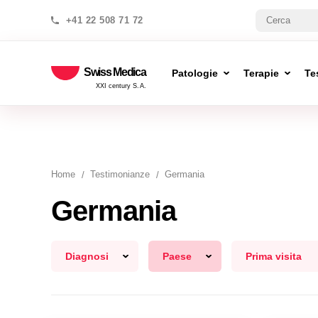
+41 22 508 71 72
Swiss Medica
Patologie
Terapie
Te
XXI century S.A.
Home
Testimonianze
Germania
Germania
Diagnosi
Paese
Prima visita