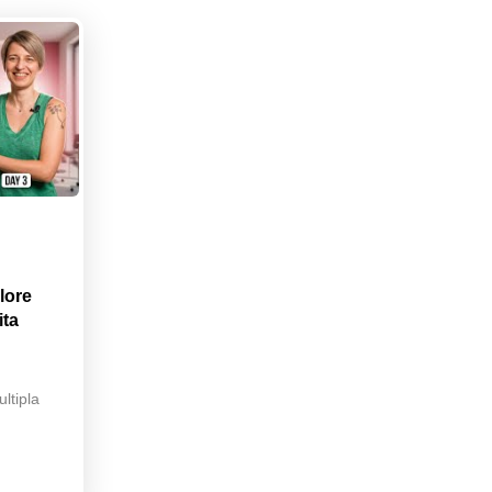
lore
ita
ltipla