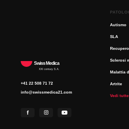
PATOLO
Autismo
SLA
Recupero
Sclerosi 
Swiss Medica
XXI century S.A.
Malattia 
+41 22 508 71 72
Artrite
info@swissmedica21.com
Vedi tutte