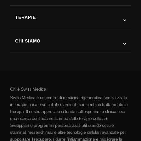
Autismo
SLA
TERAPIE
Recupero post-ictus
Studi sulla terapia con cellule staminali
Sclerosi multipla
Terapia con cellule staminali
CHI SIAMO
Malattia di Parkinson
Procedura di trattamento con cellule staminali
Chi siamo
Artrite
Costo della terapia con cellule staminali
Testimonianze
Vedi tutte le patologie
Miti sulle cellule staminali
Prezzi
Protocollo
Chi è Swiss Medica
La Serbia
Swiss Medica è un centro di medicina rigenerativa specializzato
Blog
in terapie basate su cellule staminali, con centri di trattamento in
Europa. Il nostro approccio si fonda sull’esperienza clinica e su
Partnership
una ricerca continua nel campo delle terapie cellulari.
Contatti
Sviluppiamo programmi personalizzati utilizzando cellule
staminali mesenchimali e altre tecnologie cellulari avanzate per
supportare il recupero, ridurre l’infiammazione e migliorare la