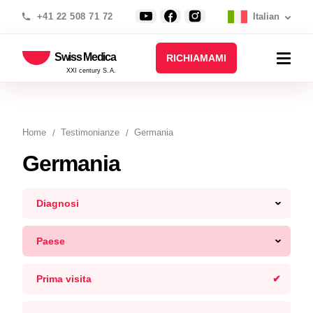
+41 22 508 71 72
Italian
Swiss Medica
RICHIAMAMI
XXI century S.A.
Home
Testimonianze
Germania
Germania
Diagnosi
Paese
Prima visita