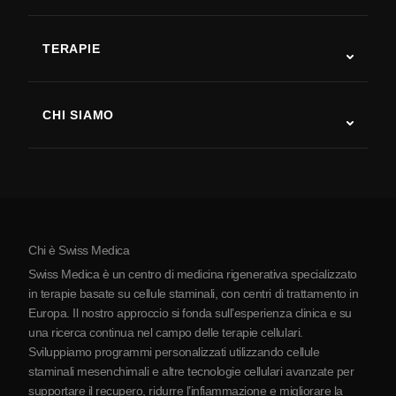
Autismo
SLA
TERAPIE
Recupero post-ictus
Studi sulla terapia con cellule staminali
Sclerosi multipla
Terapia con cellule staminali
CHI SIAMO
Malattia di Parkinson
Procedura di trattamento con cellule staminali
Chi siamo
Artrite
Costo della terapia con cellule staminali
Testimonianze
Vedi tutte le patologie
Miti sulle cellule staminali
Prezzi
Protocollo
Chi è Swiss Medica
La Serbia
Swiss Medica è un centro di medicina rigenerativa specializzato
Blog
in terapie basate su cellule staminali, con centri di trattamento in
Europa. Il nostro approccio si fonda sull’esperienza clinica e su
Partnership
una ricerca continua nel campo delle terapie cellulari.
Contatti
Sviluppiamo programmi personalizzati utilizzando cellule
staminali mesenchimali e altre tecnologie cellulari avanzate per
supportare il recupero, ridurre l’infiammazione e migliorare la