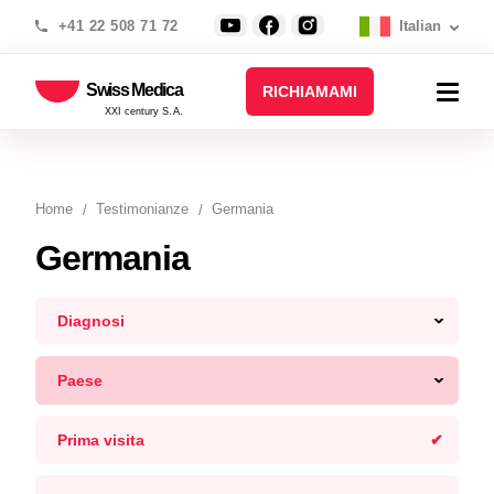
+41 22 508 71 72
Italian
Swiss Medica
RICHIAMAMI
XXI century S.A.
Home
Testimonianze
Germania
Germania
Diagnosi
Paese
Prima visita