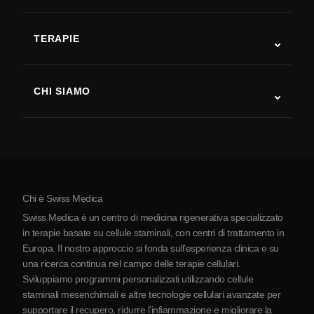
Autismo
SLA
TERAPIE
Recupero post-ictus
Studi sulla terapia con cellule staminali
Sclerosi multipla
Terapia con cellule staminali
CHI SIAMO
Malattia di Parkinson
Procedura di trattamento con cellule staminali
Chi siamo
Artrite
Costo della terapia con cellule staminali
Testimonianze
Vedi tutte le patologie
Miti sulle cellule staminali
Prezzi
Protocollo
Chi è Swiss Medica
La Serbia
Swiss Medica è un centro di medicina rigenerativa specializzato
Blog
in terapie basate su cellule staminali, con centri di trattamento in
Europa. Il nostro approccio si fonda sull’esperienza clinica e su
Partnership
una ricerca continua nel campo delle terapie cellulari.
Contatti
Sviluppiamo programmi personalizzati utilizzando cellule
staminali mesenchimali e altre tecnologie cellulari avanzate per
supportare il recupero, ridurre l’infiammazione e migliorare la