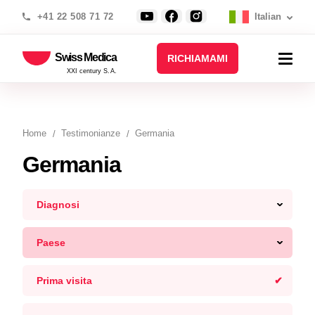
+41 22 508 71 72
Italian
Swiss Medica
RICHIAMAMI
XXI century S.A.
Home
Testimonianze
Germania
Germania
Diagnosi
Paese
Prima visita