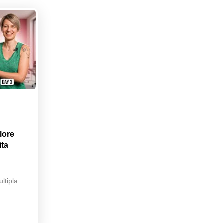
lore
ita
ltipla