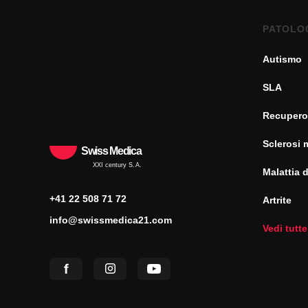
PATOLO
Autismo
SLA
Recupero
Sclerosi 
Swiss Medica
XXI century S.A.
Malattia 
+41 22 508 71 72
Artrite
info@swissmedica21.com
Vedi tutte