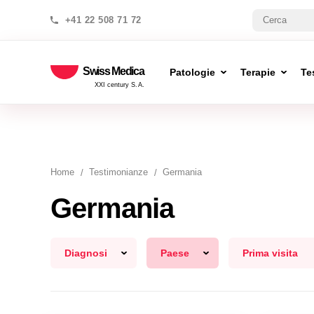
+41 22 508 71 72
Swiss Medica
Patologie
Terapie
Te
XXI century S.A.
Home
Testimonianze
Germania
Germania
Diagnosi
Paese
Prima visita