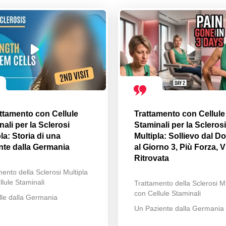
attamento con Cellule
Trattamento con Cellule
ali per la Sclerosi
Staminali per la Sclerosi
la: Storia di una
Multipla: Sollievo dal Do
nte dalla Germania
al Giorno 3, Più Forza, V
Ritrovata
ento della Sclerosi Multipla
lule Staminali
Trattamento della Sclerosi Mu
con Cellule Staminali
lle dalla Germania
Un Paziente dalla Germania