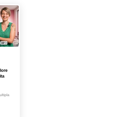
lore
ita
ltipla