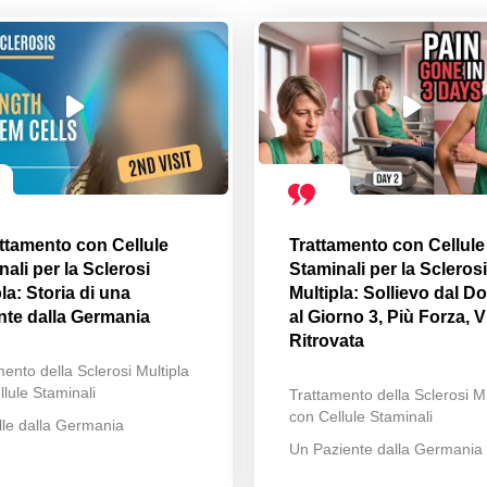
attamento con Cellule
Trattamento con Cellule
ali per la Sclerosi
Staminali per la Sclerosi
la: Storia di una
Multipla: Sollievo dal Do
nte dalla Germania
al Giorno 3, Più Forza, V
Ritrovata
ento della Sclerosi Multipla
lule Staminali
Trattamento della Sclerosi Mu
con Cellule Staminali
lle dalla Germania
Un Paziente dalla Germania