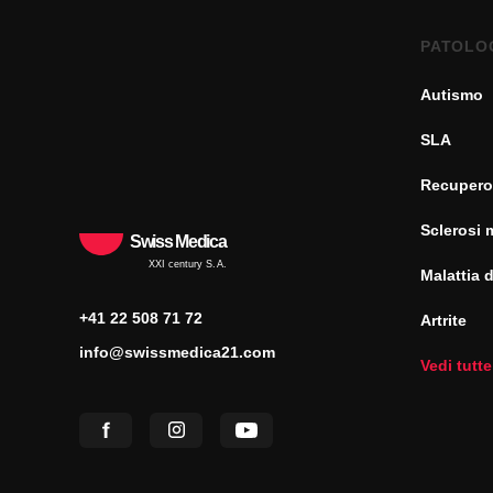
PATOLO
Autismo
SLA
Recupero
Sclerosi 
Swiss Medica
XXI century S.A.
Malattia 
+41 22 508 71 72
Artrite
info@swissmedica21.com
Vedi tutte