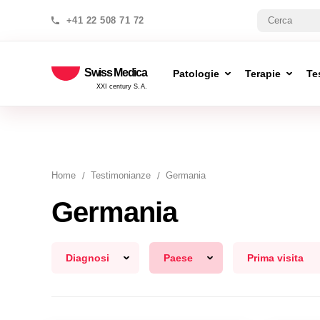
+41 22 508 71 72
Swiss Medica
Patologie
Terapie
Te
XXI century S.A.
Home
Testimonianze
Germania
Germania
Diagnosi
Paese
Prima visita