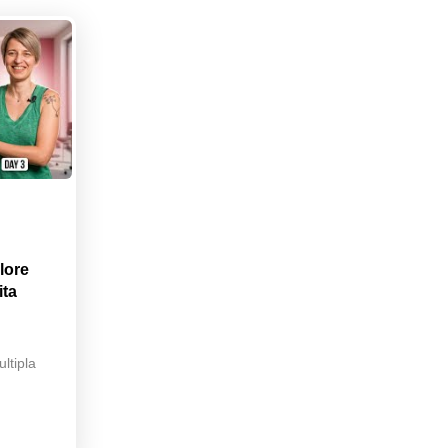
lore
ita
ltipla