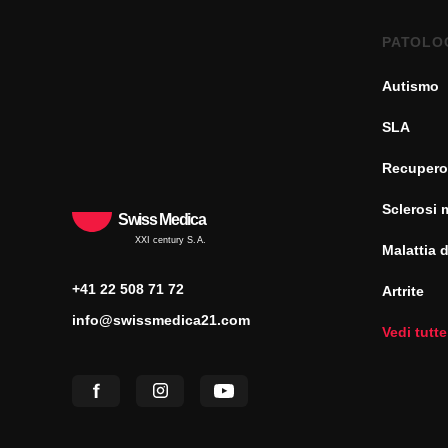
PATOLO
Autismo
SLA
Recupero
Sclerosi 
Swiss Medica
XXI century S.A.
Malattia 
+41 22 508 71 72
Artrite
info@swissmedica21.com
Vedi tutte