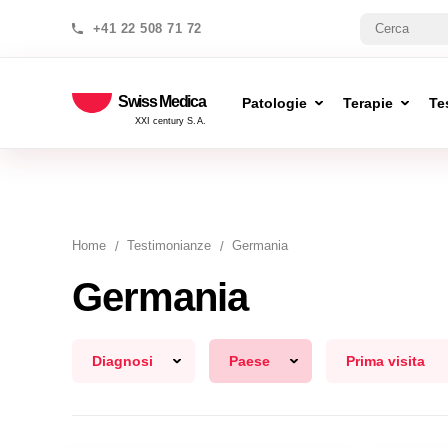
+41 22 508 71 72
Swiss Medica
Patologie
Terapie
Te
XXI century S.A.
Home
Testimonianze
Germania
Germania
Diagnosi
Paese
Prima visita