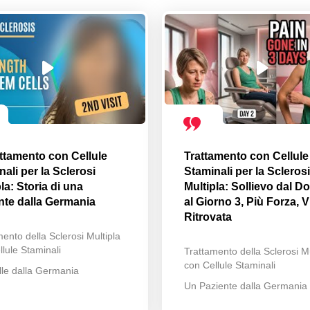
attamento con Cellule
Trattamento con Cellule
ali per la Sclerosi
Staminali per la Sclerosi
la: Storia di una
Multipla: Sollievo dal Do
nte dalla Germania
al Giorno 3, Più Forza, V
Ritrovata
ento della Sclerosi Multipla
lule Staminali
Trattamento della Sclerosi Mu
con Cellule Staminali
lle dalla Germania
Un Paziente dalla Germania