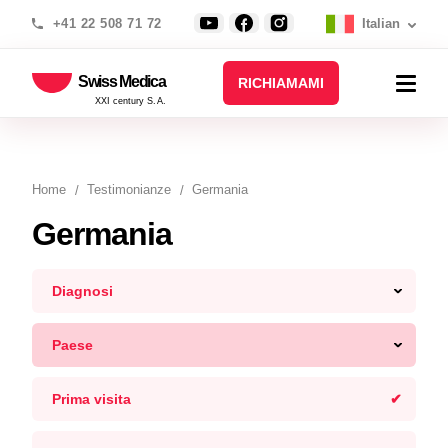
+41 22 508 71 72
Italian
Swiss Medica
RICHIAMAMI
XXI century S.A.
Home
Testimonianze
Germania
Germania
Diagnosi
Paese
Prima visita