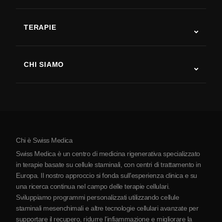
Autismo
SLA
TERAPIE
Recupero post-ictus
Studi sulla terapia con cellule staminali
Sclerosi multipla
Terapia con cellule staminali
CHI SIAMO
Malattia di Parkinson
Procedura di trattamento con cellule staminali
Chi siamo
Artrite
Costo della terapia con cellule staminali
Testimonianze
Vedi tutte le patologie
Miti sulle cellule staminali
Prezzi
Protocollo
Chi è Swiss Medica
La Serbia
Swiss Medica è un centro di medicina rigenerativa specializzato
Blog
in terapie basate su cellule staminali, con centri di trattamento in
Europa. Il nostro approccio si fonda sull’esperienza clinica e su
Partnership
una ricerca continua nel campo delle terapie cellulari.
Contatti
Sviluppiamo programmi personalizzati utilizzando cellule
staminali mesenchimali e altre tecnologie cellulari avanzate per
supportare il recupero, ridurre l’infiammazione e migliorare la