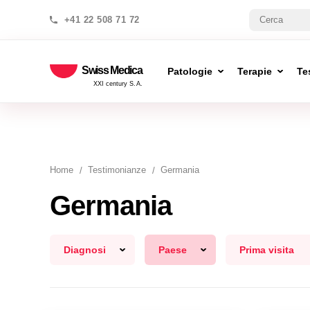
+41 22 508 71 72
Swiss Medica
Patologie
Terapie
Te
XXI century S.A.
Home
Testimonianze
Germania
Germania
Diagnosi
Paese
Prima visita