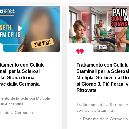
attamento con Cellule
Trattamento con Cellule
ali per la Sclerosi
Staminali per la Sclerosi
la: Storia di una
Multipla: Sollievo dal Do
nte dalla Germania
al Giorno 3, Più Forza, V
Ritrovata
ento della Sclerosi Multipla
lule Staminali
Trattamento della Sclerosi Mu
con Cellule Staminali
lle dalla Germania
Un Paziente dalla Germania