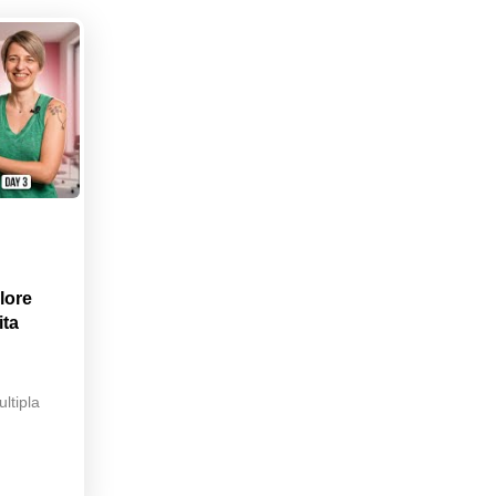
lore
ita
ltipla