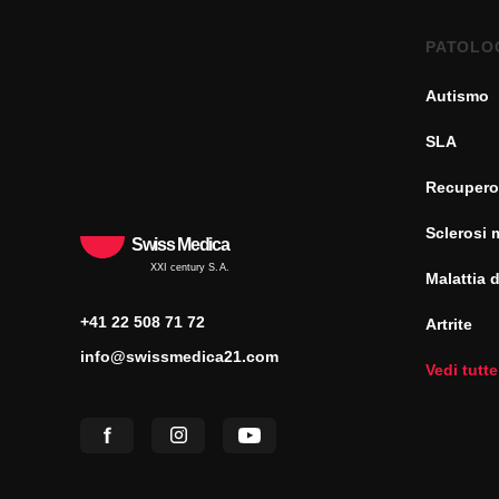
PATOLO
Autismo
SLA
Recupero
Sclerosi 
Swiss Medica
XXI century S.A.
Malattia 
+41 22 508 71 72
Artrite
info@swissmedica21.com
Vedi tutte