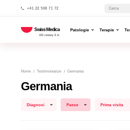
+41 22 508 71 72
Swiss Medica
Patologie
Terapie
Te
XXI century S.A.
Home
Testimonianze
Germania
Germania
Diagnosi
Paese
Prima visita