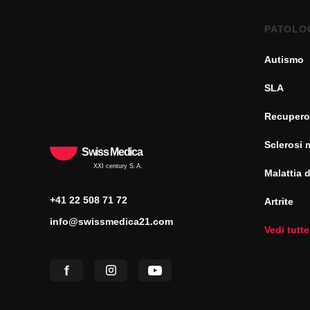
PATOLO
Autismo
SLA
Recupero
Sclerosi 
Swiss Medica
XXI century S.A.
Malattia 
+41 22 508 71 72
Artrite
info@swissmedica21.com
Vedi tutte