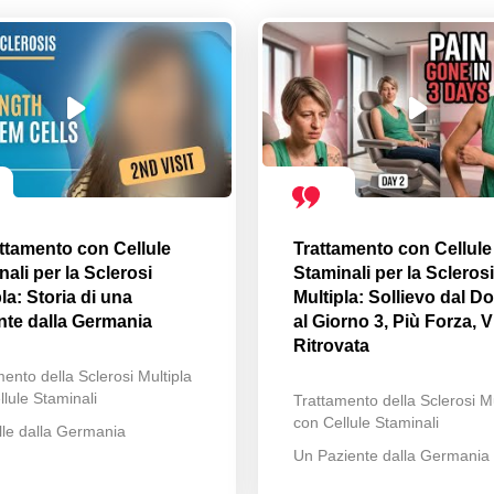
attamento con Cellule
Trattamento con Cellule
ali per la Sclerosi
Staminali per la Sclerosi
la: Storia di una
Multipla: Sollievo dal Do
nte dalla Germania
al Giorno 3, Più Forza, V
Ritrovata
ento della Sclerosi Multipla
lule Staminali
Trattamento della Sclerosi Mu
con Cellule Staminali
lle dalla Germania
Un Paziente dalla Germania