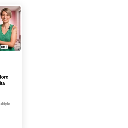
lore
ita
ltipla