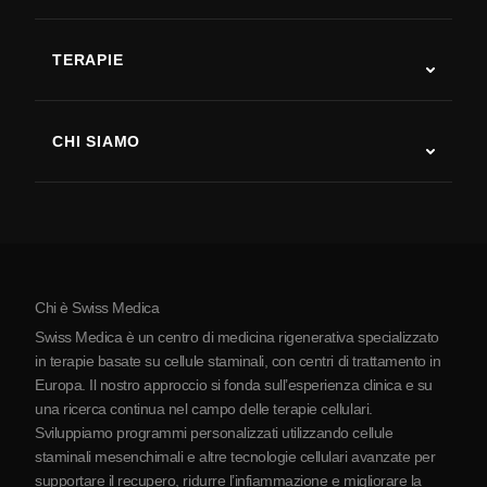
Autismo
SLA
TERAPIE
Recupero post-ictus
Studi sulla terapia con cellule staminali
Sclerosi multipla
Terapia con cellule staminali
CHI SIAMO
Malattia di Parkinson
Procedura di trattamento con cellule staminali
Chi siamo
Artrite
Costo della terapia con cellule staminali
Testimonianze
Vedi tutte le patologie
Miti sulle cellule staminali
Prezzi
Protocollo
Chi è Swiss Medica
La Serbia
Swiss Medica è un centro di medicina rigenerativa specializzato
Blog
in terapie basate su cellule staminali, con centri di trattamento in
Europa. Il nostro approccio si fonda sull’esperienza clinica e su
Partnership
una ricerca continua nel campo delle terapie cellulari.
Contatti
Sviluppiamo programmi personalizzati utilizzando cellule
staminali mesenchimali e altre tecnologie cellulari avanzate per
supportare il recupero, ridurre l’infiammazione e migliorare la