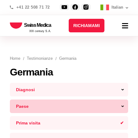
+41 22 508 71 72
Italian
Swiss Medica
RICHIAMAMI
XXI century S.A.
Home
Testimonianze
Germania
Germania
Diagnosi
Paese
Prima visita