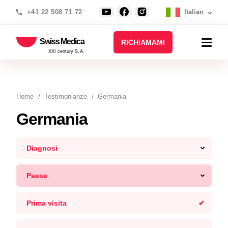
+41 22 508 71 72
Italian
Swiss Medica
RICHIAMAMI
XXI century S.A.
Home
Testimonianze
Germania
Germania
Diagnosi
Paese
Prima visita