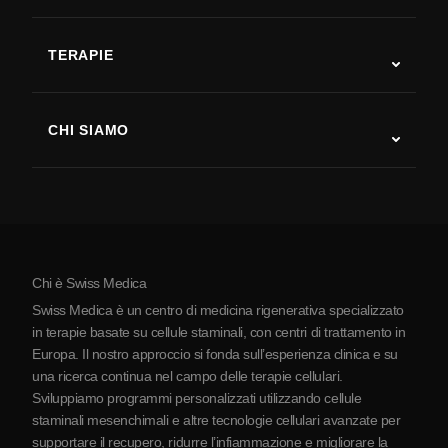
Autismo
SLA
TERAPIE
Recupero post-ictus
Studi sulla terapia con cellule staminali
Sclerosi multipla
Terapia con cellule staminali
CHI SIAMO
Malattia di Parkinson
Procedura di trattamento con cellule staminali
Chi siamo
Artrite
Costo della terapia con cellule staminali
Testimonianze
Vedi tutte le patologie
Miti sulle cellule staminali
Prezzi
Protocollo
Chi è Swiss Medica
La Serbia
Swiss Medica è un centro di medicina rigenerativa specializzato
Blog
in terapie basate su cellule staminali, con centri di trattamento in
Europa. Il nostro approccio si fonda sull’esperienza clinica e su
Partnership
una ricerca continua nel campo delle terapie cellulari.
Contatti
Sviluppiamo programmi personalizzati utilizzando cellule
staminali mesenchimali e altre tecnologie cellulari avanzate per
supportare il recupero, ridurre l’infiammazione e migliorare la