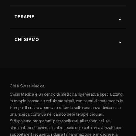
Autismo
SLA
TERAPIE
Recupero post-ictus
Studi sulla terapia con cellule staminali
Sclerosi multipla
Terapia con cellule staminali
CHI SIAMO
Malattia di Parkinson
Procedura di trattamento con cellule staminali
Chi siamo
Artrite
Costo della terapia con cellule staminali
Testimonianze
Vedi tutte le patologie
Miti sulle cellule staminali
Prezzi
Protocollo
Chi è Swiss Medica
La Serbia
Swiss Medica è un centro di medicina rigenerativa specializzato
Blog
in terapie basate su cellule staminali, con centri di trattamento in
Europa. Il nostro approccio si fonda sull’esperienza clinica e su
Partnership
una ricerca continua nel campo delle terapie cellulari.
Contatti
Sviluppiamo programmi personalizzati utilizzando cellule
staminali mesenchimali e altre tecnologie cellulari avanzate per
supportare il recupero, ridurre l’infiammazione e migliorare la