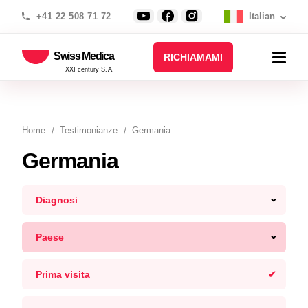
+41 22 508 71 72
Italian
Swiss Medica
RICHIAMAMI
XXI century S.A.
Home
Testimonianze
Germania
Germania
Diagnosi
Paese
Prima visita