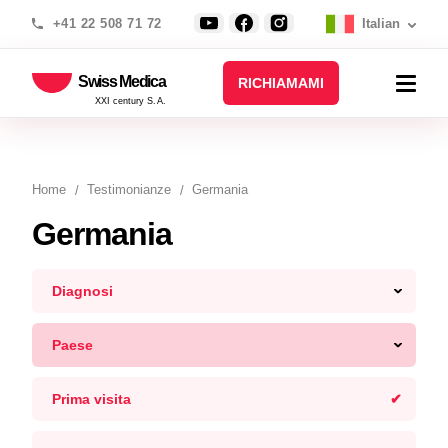
+41 22 508 71 72
Italian
Swiss Medica
RICHIAMAMI
XXI century S.A.
Home
Testimonianze
Germania
Germania
Diagnosi
Paese
Prima visita