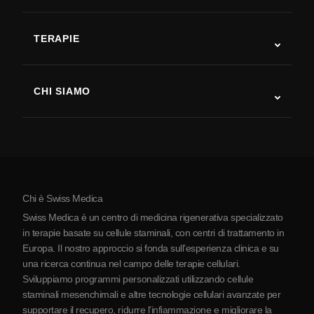
Autismo
SLA
TERAPIE
Recupero post-ictus
Studi sulla terapia con cellule staminali
Sclerosi multipla
Terapia con cellule staminali
CHI SIAMO
Malattia di Parkinson
Procedura di trattamento con cellule staminali
Chi siamo
Artrite
Costo della terapia con cellule staminali
Testimonianze
Vedi tutte le patologie
Miti sulle cellule staminali
Prezzi
Protocollo
Chi è Swiss Medica
La Serbia
Swiss Medica è un centro di medicina rigenerativa specializzato
Blog
in terapie basate su cellule staminali, con centri di trattamento in
Europa. Il nostro approccio si fonda sull’esperienza clinica e su
Partnership
una ricerca continua nel campo delle terapie cellulari.
Contatti
Sviluppiamo programmi personalizzati utilizzando cellule
staminali mesenchimali e altre tecnologie cellulari avanzate per
supportare il recupero, ridurre l’infiammazione e migliorare la