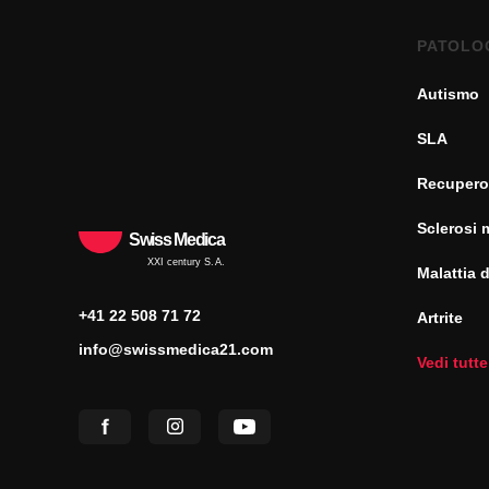
PATOLO
Autismo
SLA
Recupero
Sclerosi 
Swiss Medica
XXI century S.A.
Malattia 
+41 22 508 71 72
Artrite
info@swissmedica21.com
Vedi tutte