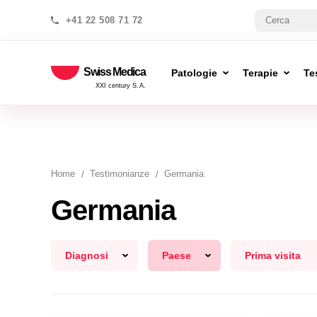
+41 22 508 71 72
Swiss Medica
Patologie
Terapie
Te
XXI century S.A.
Home
Testimonianze
Germania
Germania
Diagnosi
Paese
Prima visita