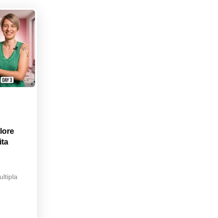
lore
ita
ltipla