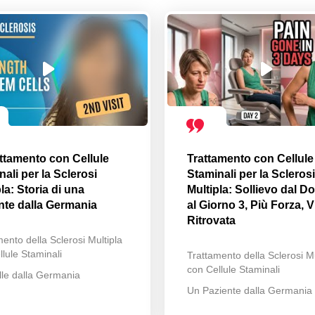
attamento con Cellule
Trattamento con Cellule
ali per la Sclerosi
Staminali per la Sclerosi
la: Storia di una
Multipla: Sollievo dal Do
nte dalla Germania
al Giorno 3, Più Forza, V
Ritrovata
ento della Sclerosi Multipla
lule Staminali
Trattamento della Sclerosi Mu
con Cellule Staminali
lle dalla Germania
Un Paziente dalla Germania