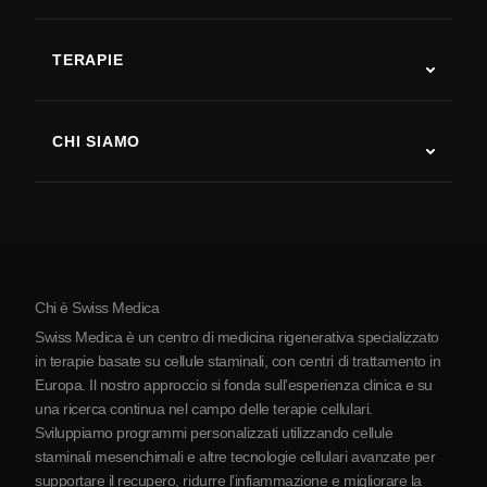
Autismo
SLA
TERAPIE
Recupero post-ictus
Studi sulla terapia con cellule staminali
Sclerosi multipla
Terapia con cellule staminali
CHI SIAMO
Malattia di Parkinson
Procedura di trattamento con cellule staminali
Chi siamo
Artrite
Costo della terapia con cellule staminali
Testimonianze
Vedi tutte le patologie
Miti sulle cellule staminali
Prezzi
Protocollo
Chi è Swiss Medica
La Serbia
Swiss Medica è un centro di medicina rigenerativa specializzato
Blog
in terapie basate su cellule staminali, con centri di trattamento in
Europa. Il nostro approccio si fonda sull’esperienza clinica e su
Partnership
una ricerca continua nel campo delle terapie cellulari.
Contatti
Sviluppiamo programmi personalizzati utilizzando cellule
staminali mesenchimali e altre tecnologie cellulari avanzate per
supportare il recupero, ridurre l’infiammazione e migliorare la