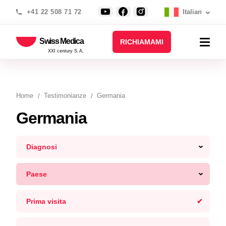
+41 22 508 71 72
Italian
Swiss Medica
RICHIAMAMI
XXI century S.A.
Home
Testimonianze
Germania
Germania
Diagnosi
Paese
Prima visita