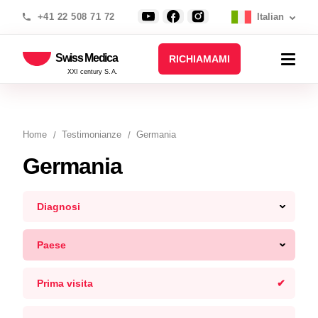
+41 22 508 71 72
Italian
Swiss Medica
RICHIAMAMI
XXI century S.A.
Home
Testimonianze
Germania
Germania
Diagnosi
Paese
Prima visita