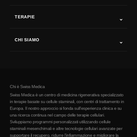
Autismo
SLA
TERAPIE
Recupero post-ictus
Studi sulla terapia con cellule staminali
Sclerosi multipla
Terapia con cellule staminali
CHI SIAMO
Malattia di Parkinson
Procedura di trattamento con cellule staminali
Chi siamo
Artrite
Costo della terapia con cellule staminali
Testimonianze
Vedi tutte le patologie
Miti sulle cellule staminali
Prezzi
Protocollo
Chi è Swiss Medica
La Serbia
Swiss Medica è un centro di medicina rigenerativa specializzato
Blog
in terapie basate su cellule staminali, con centri di trattamento in
Europa. Il nostro approccio si fonda sull’esperienza clinica e su
Partnership
una ricerca continua nel campo delle terapie cellulari.
Contatti
Sviluppiamo programmi personalizzati utilizzando cellule
staminali mesenchimali e altre tecnologie cellulari avanzate per
supportare il recupero, ridurre l’infiammazione e migliorare la