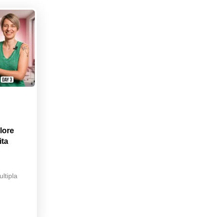
lore
ita
ltipla