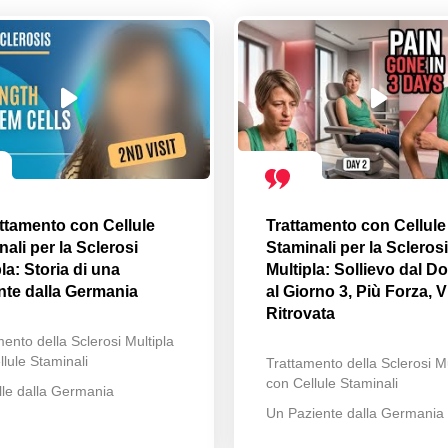
attamento con Cellule
Trattamento con Cellule
ali per la Sclerosi
Staminali per la Sclerosi
la: Storia di una
Multipla: Sollievo dal Do
nte dalla Germania
al Giorno 3, Più Forza, V
Ritrovata
ento della Sclerosi Multipla
lule Staminali
Trattamento della Sclerosi Mu
con Cellule Staminali
lle dalla Germania
Un Paziente dalla Germania