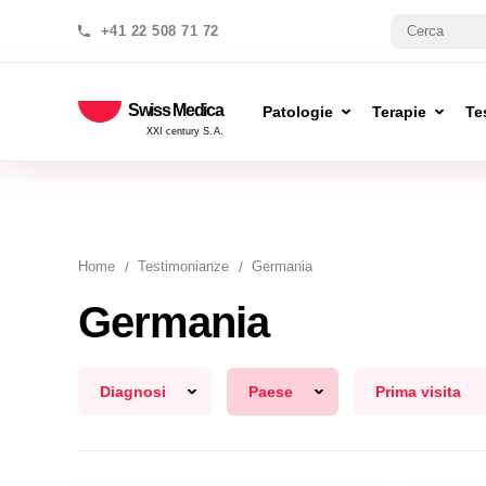
+41 22 508 71 72
Swiss Medica
Patologie
Terapie
Te
XXI century S.A.
Home
Testimonianze
Germania
Germania
Diagnosi
Paese
Prima visita