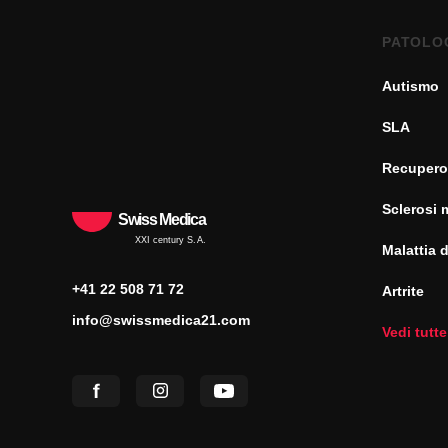
PATOLO
Autismo
SLA
Recupero
Sclerosi 
Swiss Medica
XXI century S.A.
Malattia 
+41 22 508 71 72
Artrite
info@swissmedica21.com
Vedi tutte