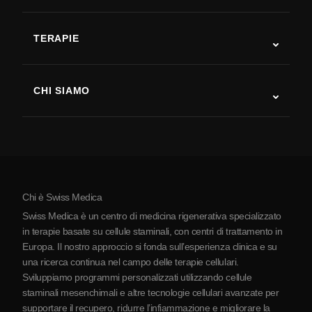
Autismo
SLA
TERAPIE
Recupero post-ictus
Studi sulla terapia con cellule staminali
Sclerosi multipla
Terapia con cellule staminali
CHI SIAMO
Malattia di Parkinson
Procedura di trattamento con cellule staminali
Chi siamo
Artrite
Costo della terapia con cellule staminali
Testimonianze
Vedi tutte le patologie
Miti sulle cellule staminali
Prezzi
Protocollo
Chi è Swiss Medica
La Serbia
Swiss Medica è un centro di medicina rigenerativa specializzato
Blog
in terapie basate su cellule staminali, con centri di trattamento in
Europa. Il nostro approccio si fonda sull’esperienza clinica e su
Partnership
una ricerca continua nel campo delle terapie cellulari.
Contatti
Sviluppiamo programmi personalizzati utilizzando cellule
staminali mesenchimali e altre tecnologie cellulari avanzate per
supportare il recupero, ridurre l’infiammazione e migliorare la