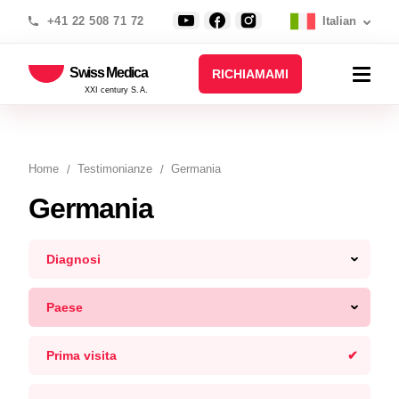
+41 22 508 71 72
Italian
Swiss Medica
RICHIAMAMI
XXI century S.A.
Home
Testimonianze
Germania
Germania
Diagnosi
Paese
Prima visita