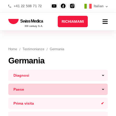
+41 22 508 71 72
Italian
Swiss Medica
RICHIAMAMI
XXI century S.A.
Home
Testimonianze
Germania
Germania
Diagnosi
Paese
Prima visita