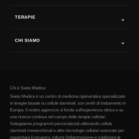
Autismo
SLA
TERAPIE
Recupero post-ictus
Studi sulla terapia con cellule staminali
Sclerosi multipla
Terapia con cellule staminali
CHI SIAMO
Malattia di Parkinson
Procedura di trattamento con cellule staminali
Chi siamo
Artrite
Costo della terapia con cellule staminali
Testimonianze
Vedi tutte le patologie
Miti sulle cellule staminali
Prezzi
Protocollo
Chi è Swiss Medica
La Serbia
Swiss Medica è un centro di medicina rigenerativa specializzato
Blog
in terapie basate su cellule staminali, con centri di trattamento in
Europa. Il nostro approccio si fonda sull’esperienza clinica e su
Partnership
una ricerca continua nel campo delle terapie cellulari.
Contatti
Sviluppiamo programmi personalizzati utilizzando cellule
staminali mesenchimali e altre tecnologie cellulari avanzate per
supportare il recupero, ridurre l’infiammazione e migliorare la