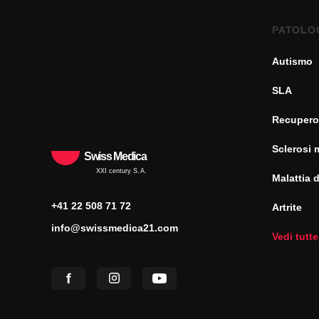
PATOLO
Autismo
SLA
Recupero
Sclerosi 
Swiss Medica
XXI century S.A.
Malattia 
+41 22 508 71 72
Artrite
info@swissmedica21.com
Vedi tutte