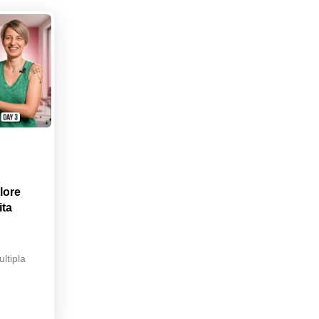
lore
ita
ltipla