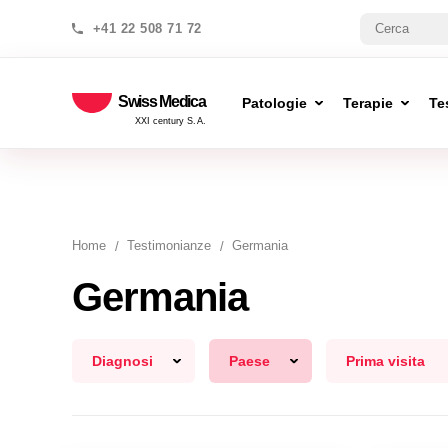
+41 22 508 71 72
Swiss Medica
Patologie
Terapie
Te
XXI century S.A.
Home
Testimonianze
Germania
Germania
Diagnosi
Paese
Prima visita