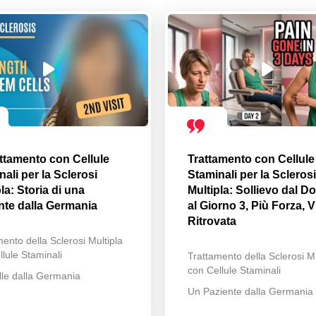
attamento con Cellule
Trattamento con Cellule
ali per la Sclerosi
Staminali per la Sclerosi
la: Storia di una
Multipla: Sollievo dal Do
nte dalla Germania
al Giorno 3, Più Forza, V
Ritrovata
ento della Sclerosi Multipla
lule Staminali
Trattamento della Sclerosi Mu
con Cellule Staminali
lle dalla Germania
Un Paziente dalla Germania