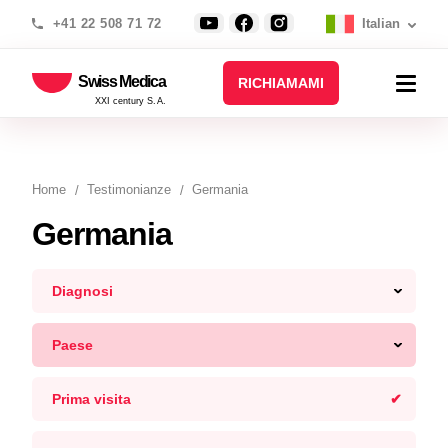
+41 22 508 71 72
Italian
Swiss Medica
RICHIAMAMI
XXI century S.A.
Home
Testimonianze
Germania
Germania
Diagnosi
Paese
Prima visita