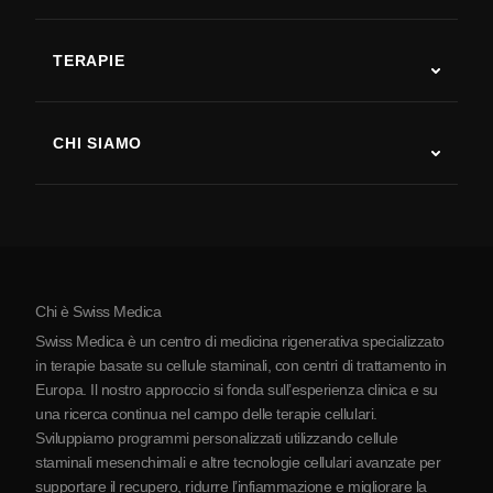
Autismo
SLA
TERAPIE
Recupero post-ictus
Studi sulla terapia con cellule staminali
Sclerosi multipla
Terapia con cellule staminali
CHI SIAMO
Malattia di Parkinson
Procedura di trattamento con cellule staminali
Chi siamo
Artrite
Costo della terapia con cellule staminali
Testimonianze
Vedi tutte le patologie
Miti sulle cellule staminali
Prezzi
Protocollo
Chi è Swiss Medica
La Serbia
Swiss Medica è un centro di medicina rigenerativa specializzato
Blog
in terapie basate su cellule staminali, con centri di trattamento in
Europa. Il nostro approccio si fonda sull’esperienza clinica e su
Partnership
una ricerca continua nel campo delle terapie cellulari.
Contatti
Sviluppiamo programmi personalizzati utilizzando cellule
staminali mesenchimali e altre tecnologie cellulari avanzate per
supportare il recupero, ridurre l’infiammazione e migliorare la