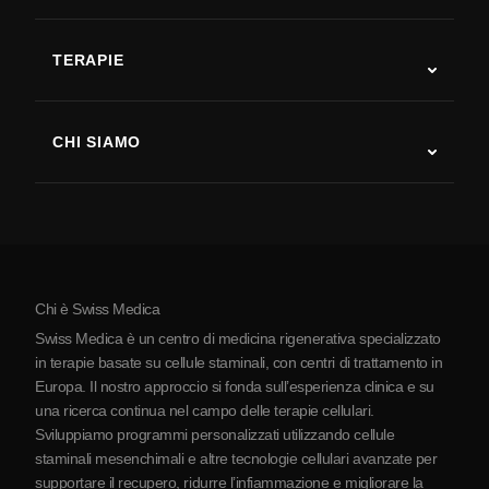
Autismo
SLA
TERAPIE
Recupero post-ictus
Studi sulla terapia con cellule staminali
Sclerosi multipla
Terapia con cellule staminali
CHI SIAMO
Malattia di Parkinson
Procedura di trattamento con cellule staminali
Chi siamo
Artrite
Costo della terapia con cellule staminali
Testimonianze
Vedi tutte le patologie
Miti sulle cellule staminali
Prezzi
Protocollo
Chi è Swiss Medica
La Serbia
Swiss Medica è un centro di medicina rigenerativa specializzato
Blog
in terapie basate su cellule staminali, con centri di trattamento in
Europa. Il nostro approccio si fonda sull’esperienza clinica e su
Partnership
una ricerca continua nel campo delle terapie cellulari.
Contatti
Sviluppiamo programmi personalizzati utilizzando cellule
staminali mesenchimali e altre tecnologie cellulari avanzate per
supportare il recupero, ridurre l’infiammazione e migliorare la