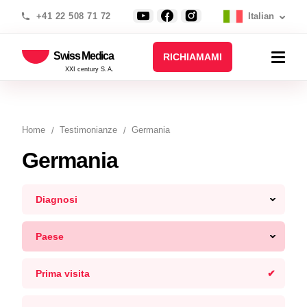
+41 22 508 71 72
Italian
Swiss Medica
RICHIAMAMI
XXI century S.A.
Home
Testimonianze
Germania
Germania
Diagnosi
Paese
Prima visita