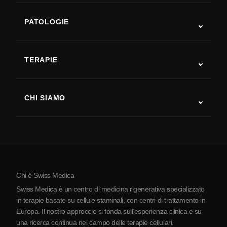
PATOLOGIE
Autismo
SLA
TERAPIE
Recupero post-ictus
Studi sulla terapia con cellule staminali
Sclerosi multipla
Terapia con cellule staminali
CHI SIAMO
Malattia di Parkinson
Procedura di trattamento con cellule staminali
Chi siamo
Artrite
Costo della terapia con cellule staminali
Testimonianze
Vedi tutte le patologie
Miti sulle cellule staminali
Prezzi
Protocollo
Chi è Swiss Medica
La Serbia
Swiss Medica è un centro di medicina rigenerativa specializzato
Blog
in terapie basate su cellule staminali, con centri di trattamento in
Europa. Il nostro approccio si fonda sull’esperienza clinica e su
Partnership
una ricerca continua nel campo delle terapie cellulari.