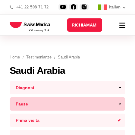
+41 22 508 71 72
Italian
Swiss Medica
RICHIAMAMI
XXI century S.A.
Home
Testimonianze
Saudi Arabia
Saudi Arabia
Diagnosi
Paese
Prima visita