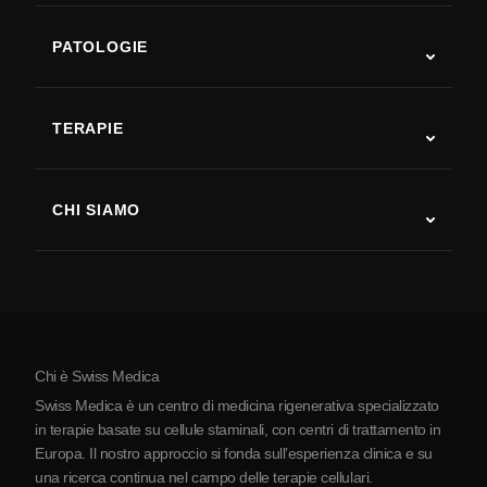
PATOLOGIE
Autismo
SLA
TERAPIE
Recupero post-ictus
Studi sulla terapia con cellule staminali
Sclerosi multipla
Terapia con cellule staminali
CHI SIAMO
Malattia di Parkinson
Procedura di trattamento con cellule staminali
Chi siamo
Artrite
Costo della terapia con cellule staminali
Testimonianze
Vedi tutte le patologie
Miti sulle cellule staminali
Prezzi
Protocollo
Chi è Swiss Medica
La Serbia
Swiss Medica è un centro di medicina rigenerativa specializzato
Blog
in terapie basate su cellule staminali, con centri di trattamento in
Europa. Il nostro approccio si fonda sull’esperienza clinica e su
Partnership
una ricerca continua nel campo delle terapie cellulari.