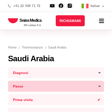
+41 22 508 71 72
Italian
Swiss Medica
RICHIAMAMI
XXI century S.A.
Home
Testimonianze
Saudi Arabia
Saudi Arabia
Diagnosi
Paese
Prima visita