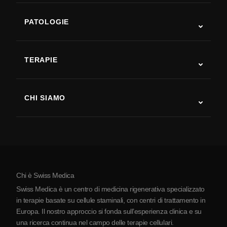
PATOLOGIE
Autismo
SLA
TERAPIE
Recupero post-ictus
Studi sulla terapia con cellule staminali
Sclerosi multipla
Terapia con cellule staminali
CHI SIAMO
Malattia di Parkinson
Procedura di trattamento con cellule staminali
Chi siamo
Artrite
Costo della terapia con cellule staminali
Testimonianze
Vedi tutte le patologie
Miti sulle cellule staminali
Prezzi
Protocollo
Chi è Swiss Medica
La Serbia
Swiss Medica è un centro di medicina rigenerativa specializzato
Blog
in terapie basate su cellule staminali, con centri di trattamento in
Europa. Il nostro approccio si fonda sull’esperienza clinica e su
Partnership
una ricerca continua nel campo delle terapie cellulari.