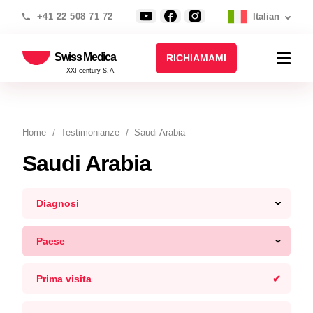
+41 22 508 71 72
Italian
Swiss Medica
RICHIAMAMI
XXI century S.A.
Home
Testimonianze
Saudi Arabia
Saudi Arabia
Diagnosi
Paese
Prima visita