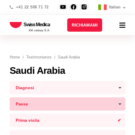
+41 22 508 71 72
Italian
Swiss Medica
RICHIAMAMI
XXI century S.A.
Home
Testimonianze
Saudi Arabia
Saudi Arabia
Diagnosi
Paese
Prima visita