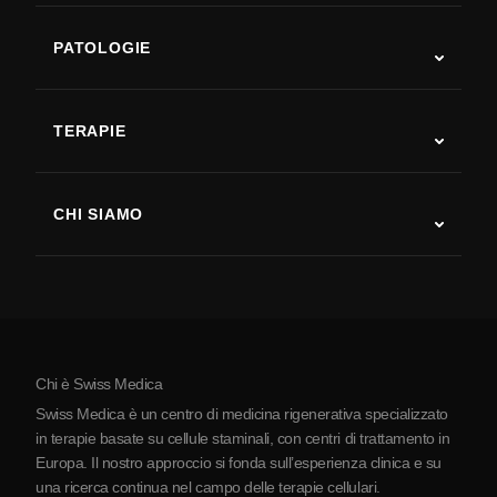
PATOLOGIE
Autismo
SLA
TERAPIE
Recupero post-ictus
Studi sulla terapia con cellule staminali
Sclerosi multipla
Terapia con cellule staminali
CHI SIAMO
Malattia di Parkinson
Procedura di trattamento con cellule staminali
Chi siamo
Artrite
Costo della terapia con cellule staminali
Testimonianze
Vedi tutte le patologie
Miti sulle cellule staminali
Prezzi
Protocollo
Chi è Swiss Medica
La Serbia
Swiss Medica è un centro di medicina rigenerativa specializzato
Blog
in terapie basate su cellule staminali, con centri di trattamento in
Europa. Il nostro approccio si fonda sull’esperienza clinica e su
Partnership
una ricerca continua nel campo delle terapie cellulari.