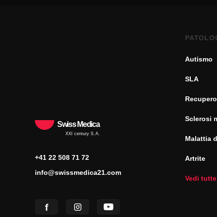
PATOLO
Autismo
SLA
Recupero
Sclerosi 
Swiss Medica
XXI century S.A.
Malattia 
+41 22 508 71 72
Artrite
info@swissmedica21.com
Vedi tutte