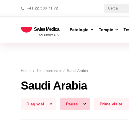
+41 22 508 71 72
Swiss Medica
Patologie
Terapie
Te
XXI century S.A.
Home
Testimonianze
Saudi Arabia
Saudi Arabia
Diagnosi
Paese
Prima visita