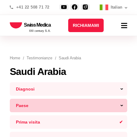
+41 22 508 71 72
Italian
Swiss Medica
RICHIAMAMI
XXI century S.A.
Home
Testimonianze
Saudi Arabia
Saudi Arabia
Diagnosi
Paese
Prima visita