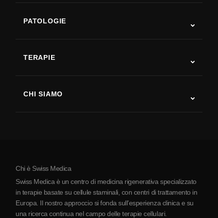
PATOLOGIE
Autismo
SLA
TERAPIE
Recupero post-ictus
Studi sulla terapia con cellule staminali
Sclerosi multipla
Terapia con cellule staminali
CHI SIAMO
Malattia di Parkinson
Procedura di trattamento con cellule staminali
Chi siamo
Artrite
Costo della terapia con cellule staminali
Testimonianze
Vedi tutte le patologie
Miti sulle cellule staminali
Prezzi
Protocollo
Chi è Swiss Medica
La Serbia
Swiss Medica è un centro di medicina rigenerativa specializzato
Blog
in terapie basate su cellule staminali, con centri di trattamento in
Europa. Il nostro approccio si fonda sull’esperienza clinica e su
Partnership
una ricerca continua nel campo delle terapie cellulari.