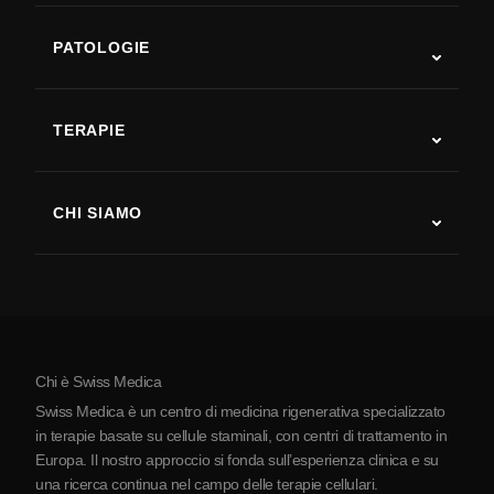
PATOLOGIE
Autismo
SLA
TERAPIE
Recupero post-ictus
Studi sulla terapia con cellule staminali
Sclerosi multipla
Terapia con cellule staminali
CHI SIAMO
Malattia di Parkinson
Procedura di trattamento con cellule staminali
Chi siamo
Artrite
Costo della terapia con cellule staminali
Testimonianze
Vedi tutte le patologie
Miti sulle cellule staminali
Prezzi
Protocollo
Chi è Swiss Medica
La Serbia
Swiss Medica è un centro di medicina rigenerativa specializzato
Blog
in terapie basate su cellule staminali, con centri di trattamento in
Europa. Il nostro approccio si fonda sull’esperienza clinica e su
Partnership
una ricerca continua nel campo delle terapie cellulari.