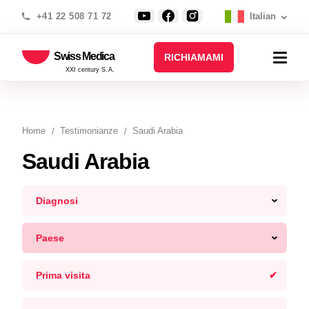
+41 22 508 71 72
Italian
Swiss Medica
RICHIAMAMI
XXI century S.A.
Home
Testimonianze
Saudi Arabia
Saudi Arabia
Diagnosi
Paese
Prima visita