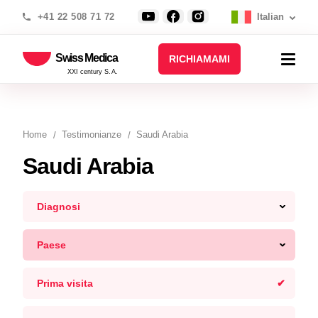
+41 22 508 71 72
Italian
Swiss Medica
RICHIAMAMI
XXI century S.A.
Home
Testimonianze
Saudi Arabia
Saudi Arabia
Diagnosi
Paese
Prima visita