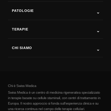
PATOLOGIE
Autismo
SLA
TERAPIE
Recupero post-ictus
Studi sulla terapia con cellule staminali
Sclerosi multipla
Terapia con cellule staminali
CHI SIAMO
Malattia di Parkinson
Procedura di trattamento con cellule staminali
Chi siamo
Artrite
Costo della terapia con cellule staminali
Testimonianze
Vedi tutte le patologie
Miti sulle cellule staminali
Prezzi
Protocollo
Chi è Swiss Medica
La Serbia
Swiss Medica è un centro di medicina rigenerativa specializzato
Blog
in terapie basate su cellule staminali, con centri di trattamento in
Europa. Il nostro approccio si fonda sull’esperienza clinica e su
Partnership
una ricerca continua nel campo delle terapie cellulari.