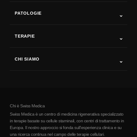
PATOLOGIE
Autismo
SLA
TERAPIE
Recupero post-ictus
Studi sulla terapia con cellule staminali
Sclerosi multipla
Terapia con cellule staminali
CHI SIAMO
Malattia di Parkinson
Procedura di trattamento con cellule staminali
Chi siamo
Artrite
Costo della terapia con cellule staminali
Testimonianze
Vedi tutte le patologie
Miti sulle cellule staminali
Prezzi
Protocollo
Chi è Swiss Medica
La Serbia
Swiss Medica è un centro di medicina rigenerativa specializzato
Blog
in terapie basate su cellule staminali, con centri di trattamento in
Europa. Il nostro approccio si fonda sull’esperienza clinica e su
Partnership
una ricerca continua nel campo delle terapie cellulari.