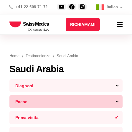
+41 22 508 71 72
Italian
Swiss Medica
RICHIAMAMI
XXI century S.A.
Home
Testimonianze
Saudi Arabia
Saudi Arabia
Diagnosi
Paese
Prima visita