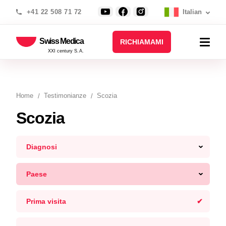
+41 22 508 71 72
Italian
Swiss Medica
RICHIAMAMI
XXI century S.A.
Home
Testimonianze
Scozia
Scozia
Diagnosi
Paese
Prima visita