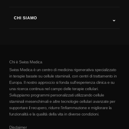
Recupero post-ictus
Studi sulla terapia con cellule staminali
Sclerosi multipla
Terapia con cellule staminali
CHI SIAMO
Malattia di Parkinson
Procedura di trattamento con cellule staminali
Chi siamo
Artrite
Costo della terapia con cellule staminali
Testimonianze
Vedi tutte le patologie
Miti sulle cellule staminali
Prezzi
Protocollo
Chi è Swiss Medica
La Serbia
Swiss Medica è un centro di medicina rigenerativa specializzato
Blog
in terapie basate su cellule staminali, con centri di trattamento in
Europa. Il nostro approccio si fonda sull’esperienza clinica e su
Partnership
una ricerca continua nel campo delle terapie cellulari.
Contatti
Sviluppiamo programmi personalizzati utilizzando cellule
staminali mesenchimali e altre tecnologie cellulari avanzate per
supportare il recupero, ridurre l’infiammazione e migliorare la
funzionalità e la qualità della vita in diverse condizioni.
Disclaimer